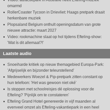
omarmd
RollerCoaster Tycoon in Drievliet: Haags pretpark draait
herkenbare muziek
Plopsaland Belgium onthult openingsdatum van grote
nieuwe attractie: maart 2027
Video: rookmachine slaat op hol tijdens Efteling-show:
'Wat ís dit allemaal?!'
Laatste audio
Snoeiharde kritiek op nieuw themagebied Europa-Park:
'Afgrijselijk en bijzonder teleurstellend'
Medewerkers Woezel & Pip-pretpark zitten constant op
hun telefoon: 'Het was gewoon niet oké'
Is stoppen met schoolreisjes dé oplossing voor de
Efteling? 'Pijnlijk om te constateren'
Efteling Grand Hotel genereerde in vijf maanden al
evenveel omzet als Efteling-vakantiepark in een heel