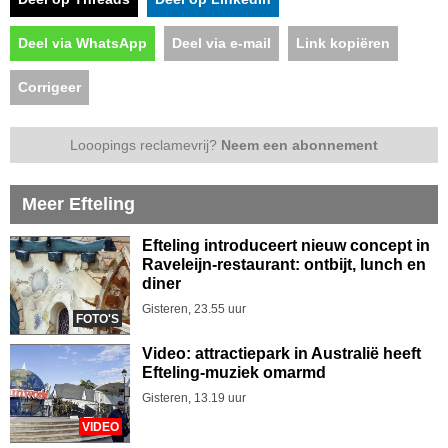
Deel via WhatsApp
Deel via e-mail
Link kopiëren
Corrigeer
Looopings reclamevrij?
Neem een abonnement
Meer Efteling
Efteling introduceert nieuw concept in
Raveleijn-restaurant: ontbijt, lunch en
diner
Gisteren, 23.55 uur
FOTO'S
Video: attractiepark in Australië heeft
Efteling-muziek omarmd
Gisteren, 13.19 uur
VIDEO