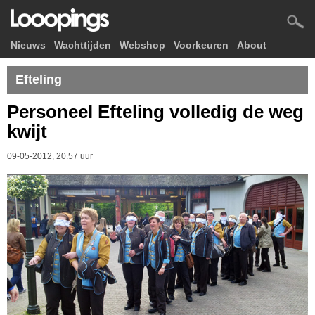
Nieuws
Wachttijden
Webshop
Voorkeuren
About
Efteling
Personeel Efteling volledig de weg
kwijt
09-05-2012, 20.57 uur