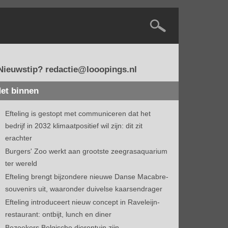
Nieuwstip? redactie@looopings.nl
et binnen
Efteling is gestopt met communiceren dat het
bedrijf in 2032 klimaatpositief wil zijn: dit zit
erachter
Burgers' Zoo werkt aan grootste zeegrasaquarium
ter wereld
Efteling brengt bijzondere nieuwe Danse Macabre-
souvenirs uit, waaronder duivelse kaarsendrager
Efteling introduceert nieuw concept in Raveleijn-
restaurant: ontbijt, lunch en diner
Bezoekers Belgische dierentuin zijn