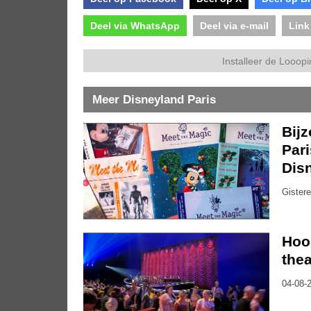
Deel via WhatsApp
Deel via e-mail
Link
Installeer de Looopi
Meer Disneyland Paris
Bijz
Pari
Dis
Gistere
Hoo
thea
04-08-2