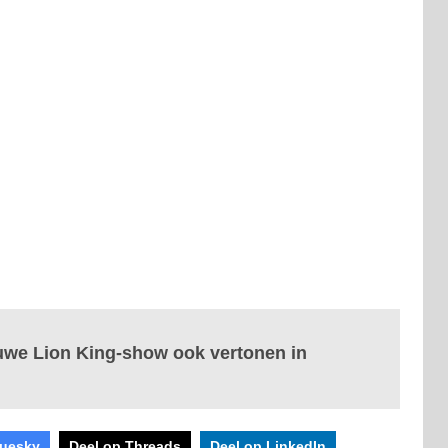
euwe Lion King-show ook vertonen in
luesky
Deel op Threads
Deel op LinkedIn