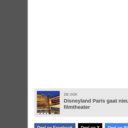
ZIE OOK
Disneyland Paris gaat ni
filmtheater
Deel op Facebook
Deel op X
Deel op B