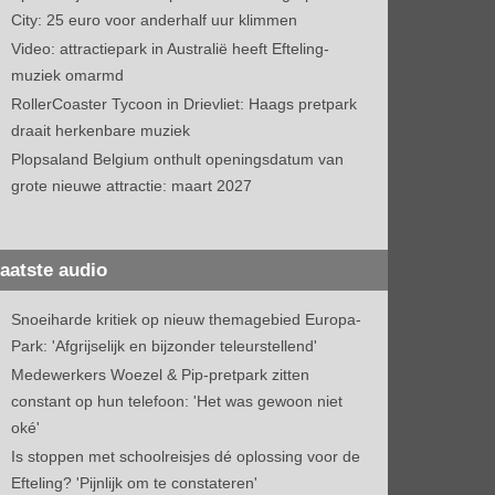
City: 25 euro voor anderhalf uur klimmen
Video: attractiepark in Australië heeft Efteling-
muziek omarmd
RollerCoaster Tycoon in Drievliet: Haags pretpark
draait herkenbare muziek
Plopsaland Belgium onthult openingsdatum van
grote nieuwe attractie: maart 2027
aatste audio
Snoeiharde kritiek op nieuw themagebied Europa-
Park: 'Afgrijselijk en bijzonder teleurstellend'
Medewerkers Woezel & Pip-pretpark zitten
constant op hun telefoon: 'Het was gewoon niet
oké'
Is stoppen met schoolreisjes dé oplossing voor de
Efteling? 'Pijnlijk om te constateren'