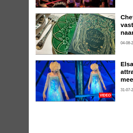
Che
vast
naa
04-08-2
Elsa
attr
mee
31-07-2
VIDEO