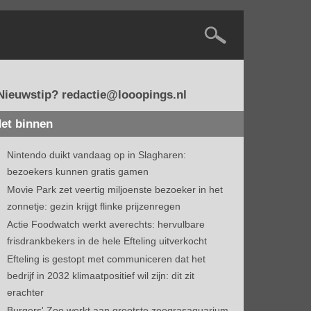
Nieuwstip? redactie@looopings.nl
et binnen
Nintendo duikt vandaag op in Slagharen:
bezoekers kunnen gratis gamen
Movie Park zet veertig miljoenste bezoeker in het
zonnetje: gezin krijgt flinke prijzenregen
Actie Foodwatch werkt averechts: hervulbare
frisdrankbekers in de hele Efteling uitverkocht
Efteling is gestopt met communiceren dat het
bedrijf in 2032 klimaatpositief wil zijn: dit zit
erachter
Burgers' Zoo werkt aan grootste zeegrasaquarium