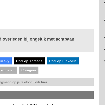
 overleden bij ongeluk met achtbaan
luesky
Deel op Threads
Deel op LinkedIn
 kopiëren
Corrigeer
ngs-app op je telefoon:
klik hier