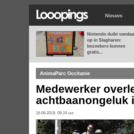
Nieuws
Nintendo duikt vanda
op in Slagharen:
bezoekers kunnen
gratis...
AnimaParc Occitanie
Medewerker overle
achtbaanongeluk i
16-06-2019, 09.24 uur