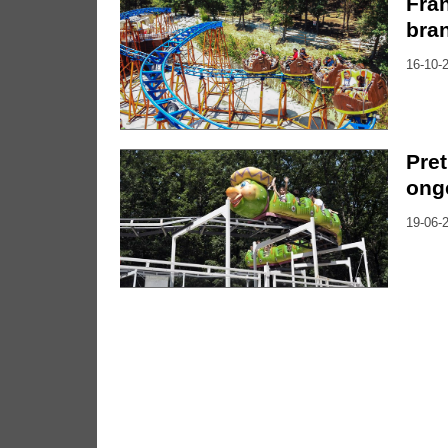
Fran
bran
16-10-2
Pret
onge
19-06-2