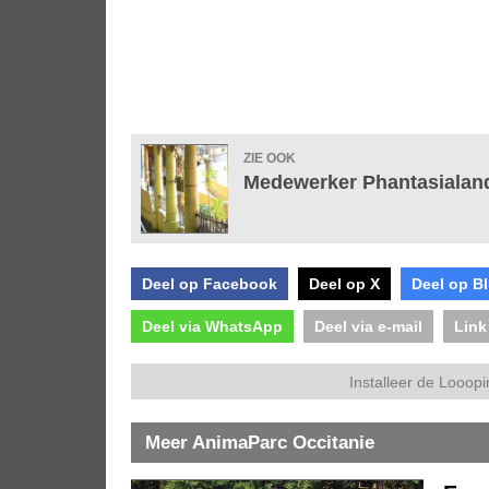
ZIE OOK
Medewerker Phantasialand
Deel op Facebook
Deel op X
Deel op B
Deel via WhatsApp
Deel via e-mail
Link
Installeer de Looopi
Meer AnimaParc Occitanie