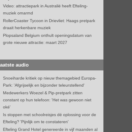
Video: attractiepark in Australië heeft Efteling-
muziek omarmd
RollerCoaster Tycoon in Drievliet: Haags pretpark
draait herkenbare muziek
Plopsaland Belgium onthult openingsdatum van
grote nieuwe attractie: maart 2027
aatste audio
Snoeiharde kritiek op nieuw themagebied Europa-
Park: 'Afgrijselijk en bijzonder teleurstellend'
Medewerkers Woezel & Pip-pretpark zitten
constant op hun telefoon: 'Het was gewoon niet
oké'
Is stoppen met schoolreisjes dé oplossing voor de
Efteling? 'Pijnlijk om te constateren'
Efteling Grand Hotel genereerde in vijf maanden al