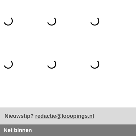
Nieuwstip?
redactie@looopings.nl
Net binnen