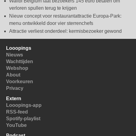
Walibi Belgium laat bezoekers 145 euro betalen om
verloren spullen terug te krijgen
Nieuw concept voor restaurantattractie Europa-Park:
menu ontwikkeld door vier sterrenchefs
Attractie verliest onderdeel: kermisbezoeker gewond
Looopings
Nieuws
Wachttijden
Webshop
About
Voorkeuren
Privacy
Extern
Looopings-app
RSS-feed
Spotify-playlist
YouTube
Podcast