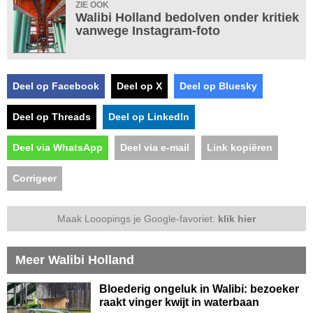
ZIE OOK
Walibi Holland bedolven onder kritiek
vanwege Instagram-foto
Deel op Facebook
Deel op X
Deel op Bluesky
Deel op Threads
Deel op LinkedIn
Deel via WhatsApp
Deel via e-mail
Link kopiëren
Corrigeer
Maak Looopings je Google-favoriet:
klik hier
Meer Walibi Holland
Bloederig ongeluk in Walibi: bezoeker
raakt vinger kwijt in waterbaan