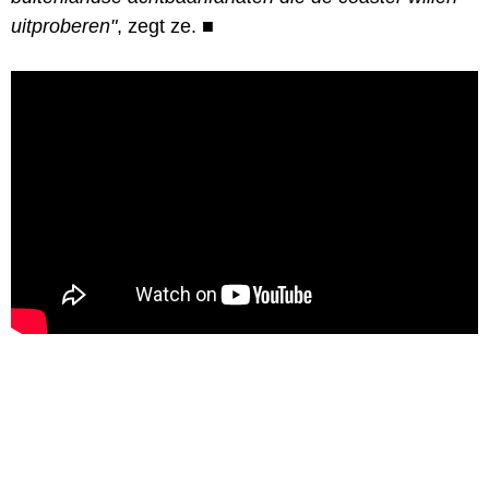
uitproberen"
, zegt ze.
■