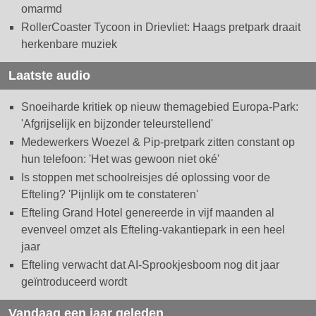
omarmd
RollerCoaster Tycoon in Drievliet: Haags pretpark draait
herkenbare muziek
Laatste audio
Snoeiharde kritiek op nieuw themagebied Europa-Park:
'Afgrijselijk en bijzonder teleurstellend'
Medewerkers Woezel & Pip-pretpark zitten constant op
hun telefoon: 'Het was gewoon niet oké'
Is stoppen met schoolreisjes dé oplossing voor de
Efteling? 'Pijnlijk om te constateren'
Efteling Grand Hotel genereerde in vijf maanden al
evenveel omzet als Efteling-vakantiepark in een heel
jaar
Efteling verwacht dat AI-Sprookjesboom nog dit jaar
geïntroduceerd wordt
Vandaag een jaar geleden