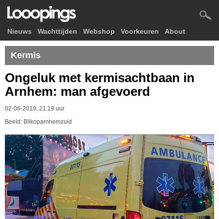
Nieuws
Wachttijden
Webshop
Voorkeuren
About
Kermis
Ongeluk met kermisachtbaan in
Arnhem: man afgevoerd
02-06-2019, 21.19 uur
Beeld: Blikoparnhemzuid