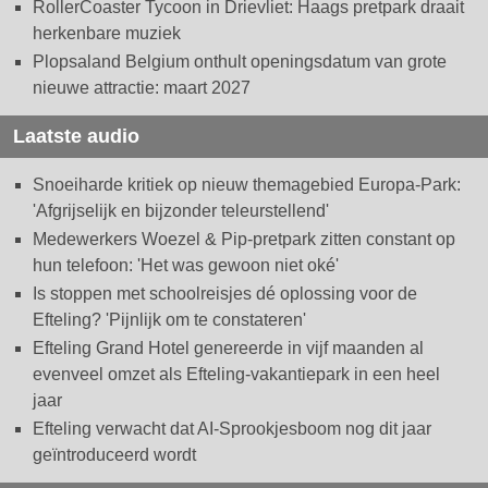
RollerCoaster Tycoon in Drievliet: Haags pretpark draait
herkenbare muziek
Plopsaland Belgium onthult openingsdatum van grote
nieuwe attractie: maart 2027
Laatste audio
Snoeiharde kritiek op nieuw themagebied Europa-Park:
'Afgrijselijk en bijzonder teleurstellend'
Medewerkers Woezel & Pip-pretpark zitten constant op
hun telefoon: 'Het was gewoon niet oké'
Is stoppen met schoolreisjes dé oplossing voor de
Efteling? 'Pijnlijk om te constateren'
Efteling Grand Hotel genereerde in vijf maanden al
evenveel omzet als Efteling-vakantiepark in een heel
jaar
Efteling verwacht dat AI-Sprookjesboom nog dit jaar
geïntroduceerd wordt