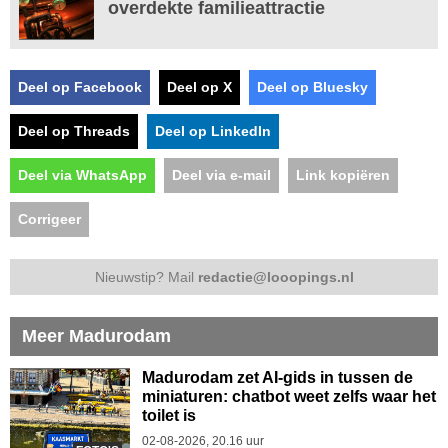
overdekte familieattractie
Deel op Facebook
Deel op X
Deel op Bluesky
Deel op Threads
Deel op LinkedIn
Deel via WhatsApp
Deel via e-mail
Link kopiëren
Corrigeer
Nieuwstip? Mail
redactie@looopings.nl
Meer Madurodam
Madurodam zet AI-gids in tussen de
miniaturen: chatbot weet zelfs waar het
toilet is
02-08-2026, 20.16 uur