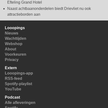
Efteling Grand Hotel
Naast achtbaanonderdelen biedt Drievliet nu ook
attractieborden aan
Looopings
Nieuws
Wachttijden
Webshop
About
Voorkeuren
Privacy
Extern
Looopings-app
RSS-feed
Spotify-playlist
YouTube
Podcast
Alle afleveringen
Spotify