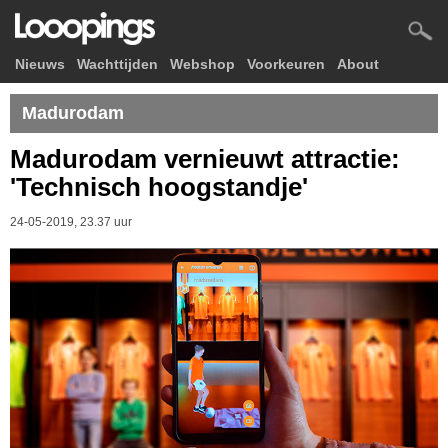
Nieuws
Wachttijden
Webshop
Voorkeuren
About
Madurodam
Madurodam vernieuwt attractie:
'Technisch hoogstandje'
24-05-2019, 23.37 uur