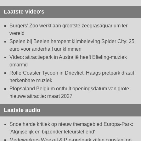
Laatste video's
Burgers' Zoo werkt aan grootste zeegrasaquarium ter
wereld
Spelen bij Beelen heropent klimbeleving Spider City: 25
euro voor anderhalf uur klimmen
Video: attractiepark in Australië heeft Efteling-muziek
omarmd
RollerCoaster Tycoon in Drievliet: Haags pretpark draait
herkenbare muziek
Plopsaland Belgium onthult openingsdatum van grote
nieuwe attractie: maart 2027
Laatste audio
Snoeiharde kritiek op nieuw themagebied Europa-Park:
'Afgrijselijk en bijzonder teleurstellend'
Medewerkers Woezel & Pip-pretpark zitten constant op