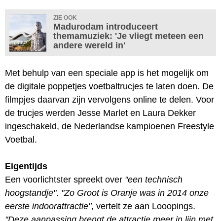
ZIE OOK
Madurodam introduceert
themamuziek: 'Je vliegt meteen een
andere wereld in'
Met behulp van een speciale app is het mogelijk om
de digitale poppetjes voetbaltrucjes te laten doen. De
filmpjes daarvan zijn vervolgens online te delen. Voor
de trucjes werden Jesse Marlet en Laura Dekker
ingeschakeld, de Nederlandse kampioenen Freestyle
Voetbal.
Eigentijds
Een voorlichtster spreekt over
"een technisch
hoogstandje"
.
"Zo Groot is Oranje was in 2014 onze
eerste indoorattractie"
, vertelt ze aan Looopings.
"Deze aanpassing brengt de attractie meer in lijn met