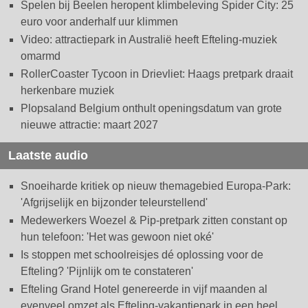
Spelen bij Beelen heropent klimbeleving Spider City: 25
euro voor anderhalf uur klimmen
Video: attractiepark in Australië heeft Efteling-muziek
omarmd
RollerCoaster Tycoon in Drievliet: Haags pretpark draait
herkenbare muziek
Plopsaland Belgium onthult openingsdatum van grote
nieuwe attractie: maart 2027
Laatste audio
Snoeiharde kritiek op nieuw themagebied Europa-Park:
'Afgrijselijk en bijzonder teleurstellend'
Medewerkers Woezel & Pip-pretpark zitten constant op
hun telefoon: 'Het was gewoon niet oké'
Is stoppen met schoolreisjes dé oplossing voor de
Efteling? 'Pijnlijk om te constateren'
Efteling Grand Hotel genereerde in vijf maanden al
evenveel omzet als Efteling-vakantiepark in een heel