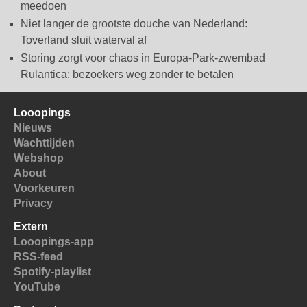
meedoen
Niet langer de grootste douche van Nederland:
Toverland sluit waterval af
Storing zorgt voor chaos in Europa-Park-zwembad
Rulantica: bezoekers weg zonder te betalen
Looopings
Nieuws
Wachttijden
Webshop
About
Voorkeuren
Privacy
Extern
Looopings-app
RSS-feed
Spotify-playlist
YouTube