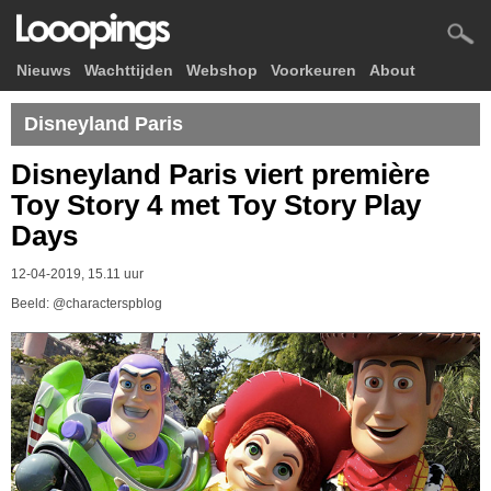
Nieuws
Wachttijden
Webshop
Voorkeuren
About
Disneyland Paris
Disneyland Paris viert première
Toy Story 4 met Toy Story Play
Days
12-04-2019, 15.11 uur
Beeld: @characterspblog