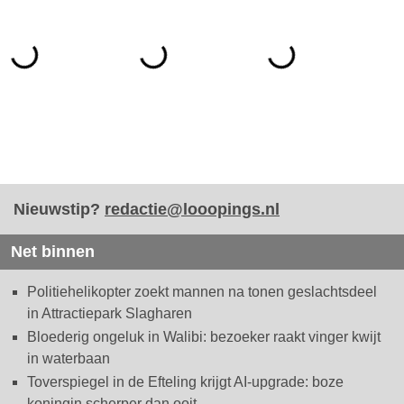
Nieuwstip?
redactie@looopings.nl
Net binnen
Politiehelikopter zoekt mannen na tonen geslachtsdeel
in Attractiepark Slagharen
Bloederig ongeluk in Walibi: bezoeker raakt vinger kwijt
in waterbaan
Toverspiegel in de Efteling krijgt AI-upgrade: boze
koningin scherper dan ooit