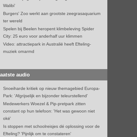
Walibi'
Burgers' Zoo werkt aan grootste zeegrasaquarium
ter wereld
Spelen bij Beelen heropent klimbeleving Spider
City: 25 euro voor anderhalf uur klimmen
Video: attractiepark in Australië heeft Efteling-
muziek omarmd
aatste audio
Snoeiharde kritiek op nieuw themagebied Europa-
Park: 'Afgrijselijk en bijzonder teleurstellend'
Medewerkers Woezel & Pip-pretpark zitten
constant op hun telefoon: 'Het was gewoon niet
oké'
Is stoppen met schoolreisjes dé oplossing voor de
Efteling? 'Pijnlijk om te constateren'