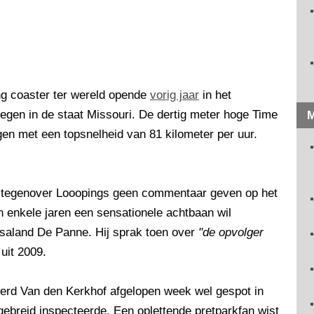
ng coaster ter wereld opende
vorig jaar
in het
legen in de staat Missouri. De dertig meter hoge Time
M
ngen met een topsnelheid van 81 kilometer per uur.
l tegenover Looopings geen commentaar geven op het
en enkele jaren een sensationele achtbaan wil
psaland De Panne. Hij sprak toen over
"de opvolger
uit 2009.
werd Van den Kerkhof afgelopen week wel gespot in
itgebreid inspecteerde. Een oplettende pretparkfan wist