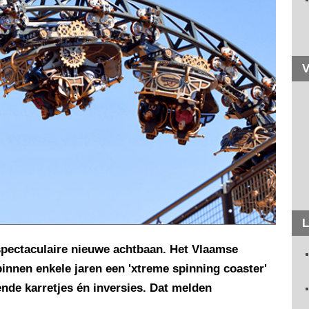
V
L
spectaculaire nieuwe achtbaan. Het Vlaamse
binnen enkele jaren een 'xtreme spinning coaster'
lende karretjes én inversies. Dat melden