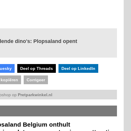
lende dino's: Plopsaland opent
luesky
Deel op Threads
Deel op LinkedIn
 kopiëren
Corrigeer
bshop op
Pretparkwinkel.nl
psaland Belgium onthult