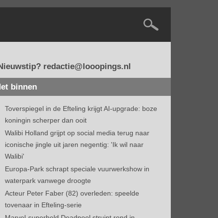
Nieuwstip? redactie@looopings.nl
et binnen
Toverspiegel in de Efteling krijgt AI-upgrade: boze
koningin scherper dan ooit
Walibi Holland grijpt op social media terug naar
iconische jingle uit jaren negentig: 'Ik wil naar
Walibi'
Europa-Park schrapt speciale vuurwerkshow in
waterpark vanwege droogte
Acteur Peter Faber (82) overleden: speelde
tovenaar in Efteling-serie
Marvel-superheld Deadpool struint rond in