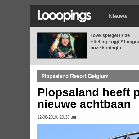
Nieuws
Toverspiegel in de
Efteling krijgt AI-upgr
boze koningin...
Plopsaland Resort Belgium
Plopsaland heeft 
nieuwe achtbaan
12-08-2019, 20.38 uur