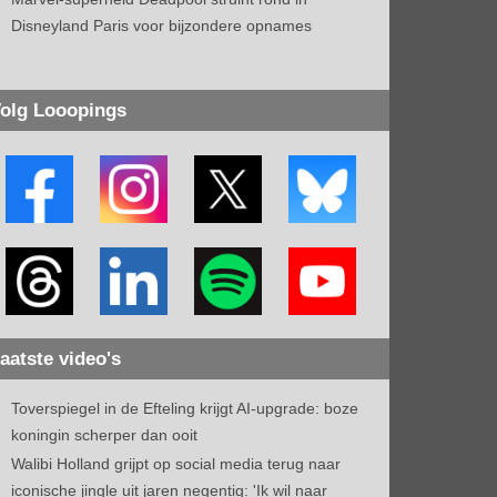
Disneyland Paris voor bijzondere opnames
olg Looopings
aatste video's
Toverspiegel in de Efteling krijgt AI-upgrade: boze
koningin scherper dan ooit
Walibi Holland grijpt op social media terug naar
iconische jingle uit jaren negentig: 'Ik wil naar