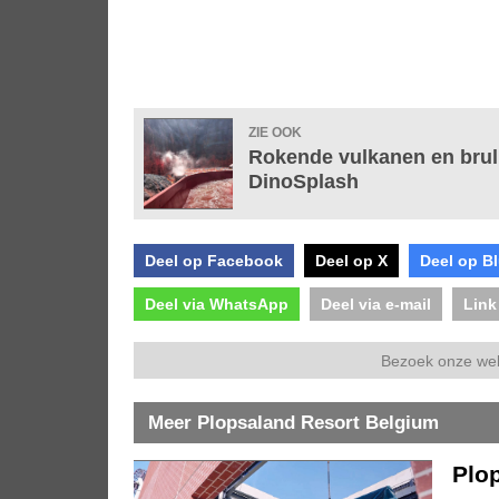
ZIE OOK
Rokende vulkanen en brul
DinoSplash
Deel op Facebook
Deel op X
Deel op B
Deel via WhatsApp
Deel via e-mail
Link
Bezoek onze we
Meer Plopsaland Resort Belgium
Plo