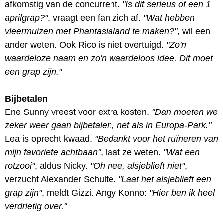
afkomstig van de concurrent.
"Is dit serieus of een 1
aprilgrap?"
, vraagt een fan zich af.
"Wat hebben
vleermuizen met Phantasialand te maken?"
, wil een
ander weten. Ook Rico is niet overtuigd.
"Zo'n
waardeloze naam en zo'n waardeloos idee. Dit moet
een grap zijn."
Bijbetalen
Ene Sunny vreest voor extra kosten.
"Dan moeten we
zeker weer gaan bijbetalen, net als in Europa-Park."
Lea is oprecht kwaad.
"Bedankt voor het ruïneren van
mijn favoriete achtbaan"
, laat ze weten.
"Wat een
rotzooi"
, aldus Nicky.
"Oh nee, alsjeblieft niet"
,
verzucht Alexander Schulte.
"Laat het alsjeblieft een
grap zijn"
, meldt Gizzi. Angy Konno:
"Hier ben ik heel
verdrietig over."