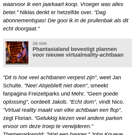
waarvoor ik een jaarkaart koop. Vroeger was alles
beter."
Niklas denkt er hetzelfde over.
"Dag
abonnementspas! Die gooi ik in de prullenbak als dit
echt doorgaat."
ZIE OOK
Phantasialand bevestigt plannen
voor nieuwe virtualreality-achtbaan
"Dit is hoe veel achtbanen verpest zijn"
, weet Jan
Schulte.
"Nee! Alsjeblieft niet doen"
, smeekt
fanpagina Freizeitparks und Mehr.
"Geen goede
oplossing"
, oordeelt Jakob.
"Echt dom"
, vindt Nico.
"Virtual reality maakt van elke achtbaan een flop"
,
zegt Florian.
"Gelukkig kiezen veel andere parken
ervoor om deze troep te verwijderen."
Themeparkworld:
"Wat een bagger."
John Knueve