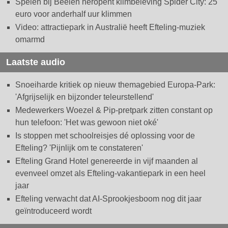
Spelen bij Beelen heropent klimbeleving Spider City: 25
euro voor anderhalf uur klimmen
Video: attractiepark in Australië heeft Efteling-muziek
omarmd
Laatste audio
Snoeiharde kritiek op nieuw themagebied Europa-Park:
'Afgrijselijk en bijzonder teleurstellend'
Medewerkers Woezel & Pip-pretpark zitten constant op
hun telefoon: 'Het was gewoon niet oké'
Is stoppen met schoolreisjes dé oplossing voor de
Efteling? 'Pijnlijk om te constateren'
Efteling Grand Hotel genereerde in vijf maanden al
evenveel omzet als Efteling-vakantiepark in een heel
jaar
Efteling verwacht dat AI-Sprookjesboom nog dit jaar
geïntroduceerd wordt