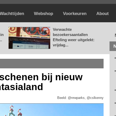
Wachttijden
Webshop
Voorkeuren
About
Verwachte
in
bezoekersaantallen
..
Efteling weer uitgelekt:
vrijdag...
N
schenen bij nieuw
tasialand
Beeld: @nrwparks, @cslkenny