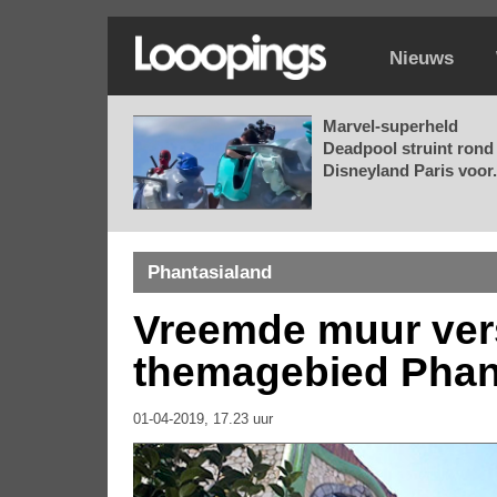
Nieuws
Marvel-superheld
Deadpool struint rond 
Disneyland Paris voor.
Phantasialand
Vreemde muur ver
themagebied Phan
01-04-2019, 17.23 uur