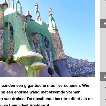
V
L
 maanden een gigantische muur verschenen. Wie
t nu een enorme wand met vreemde vormen,
ten van draken. De opvallende barrière dient als de
ieuwe themadeel Rookburgh.