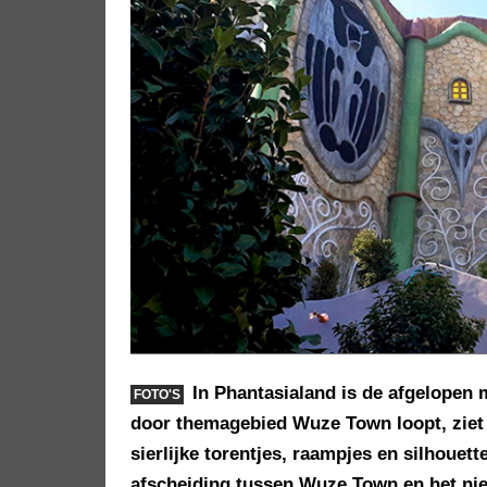
In Phantasialand is de afgelopen
FOTO'S
door themagebied Wuze Town loopt, zie
sierlijke torentjes, raampjes en silhouet
afscheiding tussen Wuze Town en het n