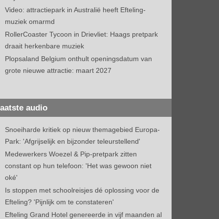
Video: attractiepark in Australië heeft Efteling-
muziek omarmd
RollerCoaster Tycoon in Drievliet: Haags pretpark
draait herkenbare muziek
Plopsaland Belgium onthult openingsdatum van
grote nieuwe attractie: maart 2027
aatste audio
Snoeiharde kritiek op nieuw themagebied Europa-
Park: 'Afgrijselijk en bijzonder teleurstellend'
Medewerkers Woezel & Pip-pretpark zitten
constant op hun telefoon: 'Het was gewoon niet
oké'
Is stoppen met schoolreisjes dé oplossing voor de
Efteling? 'Pijnlijk om te constateren'
Efteling Grand Hotel genereerde in vijf maanden al