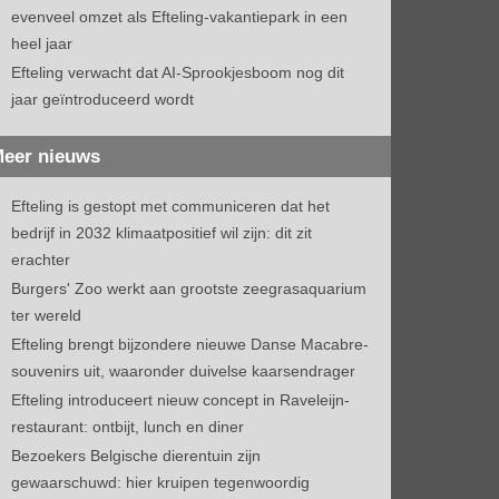
evenveel omzet als Efteling-vakantiepark in een
heel jaar
Efteling verwacht dat AI-Sprookjesboom nog dit
jaar geïntroduceerd wordt
eer nieuws
Efteling is gestopt met communiceren dat het
bedrijf in 2032 klimaatpositief wil zijn: dit zit
erachter
Burgers' Zoo werkt aan grootste zeegrasaquarium
ter wereld
Efteling brengt bijzondere nieuwe Danse Macabre-
souvenirs uit, waaronder duivelse kaarsendrager
Efteling introduceert nieuw concept in Raveleijn-
restaurant: ontbijt, lunch en diner
Bezoekers Belgische dierentuin zijn
gewaarschuwd: hier kruipen tegenwoordig