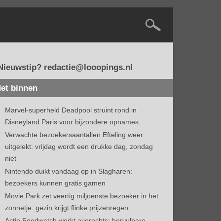
Nieuwstip? redactie@looopings.nl
et binnen
Marvel-superheld Deadpool struint rond in
Disneyland Paris voor bijzondere opnames
Verwachte bezoekersaantallen Efteling weer
uitgelekt: vrijdag wordt een drukke dag, zondag
niet
Nintendo duikt vandaag op in Slagharen:
bezoekers kunnen gratis gamen
Movie Park zet veertig miljoenste bezoeker in het
zonnetje: gezin krijgt flinke prijzenregen
Actie Foodwatch werkt averechts: hervulbare