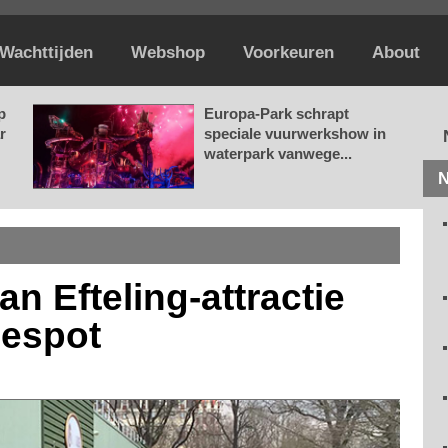
Wachttijden
Webshop
Voorkeuren
About
p
Europa-Park schrapt
r
speciale vuurwerkshow in
waterpark vanwege...
N
n Efteling-attractie
gespot