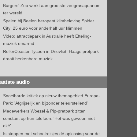
Burgers' Zoo werkt aan grootste zeegrasaquarium
ter wereld
Spelen bij Beelen heropent klimbeleving Spider
City: 25 euro voor anderhalf uur klimmen
Video: attractiepark in Australië heeft Efteling-
muziek omarmd
RollerCoaster Tycoon in Drievliet: Haags pretpark
draait herkenbare muziek
aatste audio
Snoeiharde kritiek op nieuw themagebied Europa-
Park: 'Afgrijselijk en bijzonder teleurstellend'
Medewerkers Woezel & Pip-pretpark zitten
constant op hun telefoon: 'Het was gewoon niet
oké'
Is stoppen met schoolreisjes dé oplossing voor de