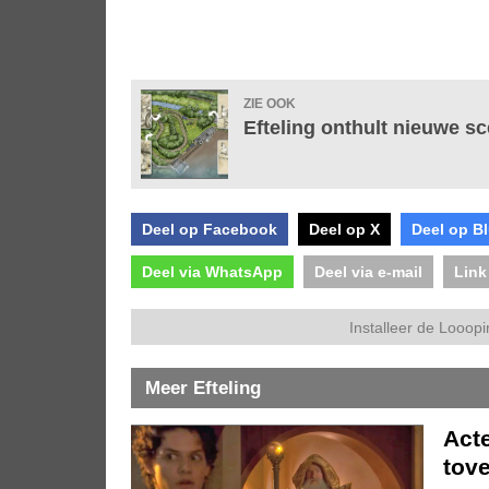
ZIE OOK
Efteling onthult nieuwe s
Deel op Facebook
Deel op X
Deel op B
Deel via WhatsApp
Deel via e-mail
Link
Installeer de Looopi
Meer Efteling
Acte
tove