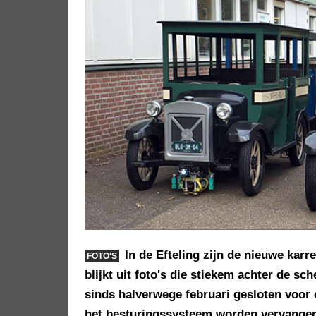
In de Efteling zijn de nieuwe karr
FOTO'S
blijkt uit foto's die stiekem achter de 
sinds halverwege februari gesloten voor e
het besturingssysteem worden vervange