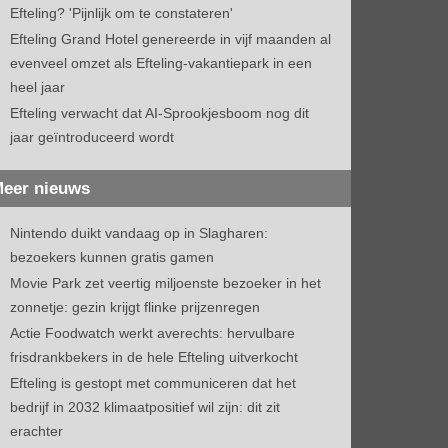
Efteling? 'Pijnlijk om te constateren'
Efteling Grand Hotel genereerde in vijf maanden al
evenveel omzet als Efteling-vakantiepark in een
heel jaar
Efteling verwacht dat AI-Sprookjesboom nog dit
jaar geïntroduceerd wordt
eer nieuws
Nintendo duikt vandaag op in Slagharen:
bezoekers kunnen gratis gamen
Movie Park zet veertig miljoenste bezoeker in het
zonnetje: gezin krijgt flinke prijzenregen
Actie Foodwatch werkt averechts: hervulbare
frisdrankbekers in de hele Efteling uitverkocht
Efteling is gestopt met communiceren dat het
bedrijf in 2032 klimaatpositief wil zijn: dit zit
erachter