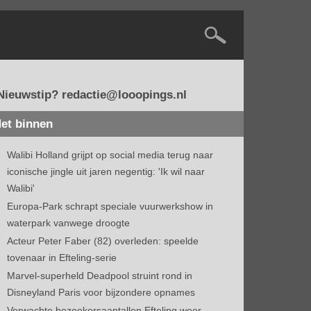
Nieuwstip? redactie@looopings.nl
et binnen
Walibi Holland grijpt op social media terug naar
iconische jingle uit jaren negentig: 'Ik wil naar
Walibi'
Europa-Park schrapt speciale vuurwerkshow in
waterpark vanwege droogte
Acteur Peter Faber (82) overleden: speelde
tovenaar in Efteling-serie
Marvel-superheld Deadpool struint rond in
Disneyland Paris voor bijzondere opnames
Verwachte bezoekersaantallen Efteling weer