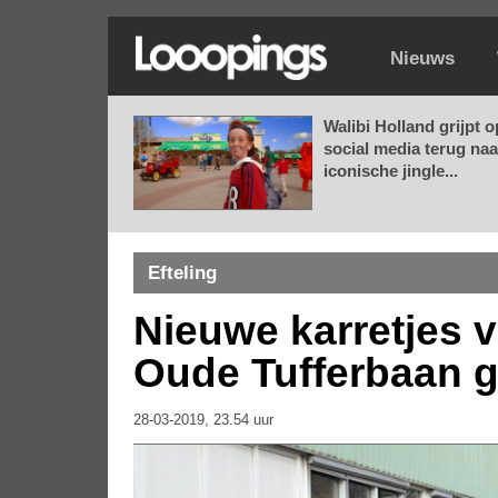
Nieuws
Walibi Holland grijpt o
social media terug naa
iconische jingle...
Efteling
Nieuwe karretjes va
Oude Tufferbaan 
28-03-2019, 23.54 uur