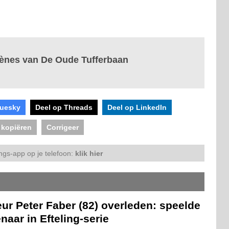
cènes van De Oude Tufferbaan
luesky
Deel op Threads
Deel op LinkedIn
 kopiëren
Corrigeer
ngs-app op je telefoon:
klik hier
ur Peter Faber (82) overleden: speelde
naar in Efteling-serie