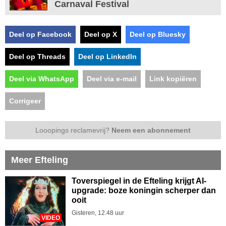
Carnaval Festival
Deel op Facebook
Deel op X
Deel op Bluesky
Deel op Threads
Deel op LinkedIn
Deel via WhatsApp
Deel via e-mail
Link kopiëren
Corrigeer
Looopings reclamevrij?
Neem een abonnement
Meer Efteling
Toverspiegel in de Efteling krijgt AI-
upgrade: boze koningin scherper dan
ooit
Gisteren, 12.48 uur
VIDEO