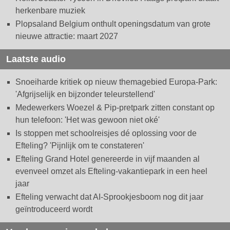
herkenbare muziek
Plopsaland Belgium onthult openingsdatum van grote
nieuwe attractie: maart 2027
Laatste audio
Snoeiharde kritiek op nieuw themagebied Europa-Park:
'Afgrijselijk en bijzonder teleurstellend'
Medewerkers Woezel & Pip-pretpark zitten constant op
hun telefoon: 'Het was gewoon niet oké'
Is stoppen met schoolreisjes dé oplossing voor de
Efteling? 'Pijnlijk om te constateren'
Efteling Grand Hotel genereerde in vijf maanden al
evenveel omzet als Efteling-vakantiepark in een heel
jaar
Efteling verwacht dat AI-Sprookjesboom nog dit jaar
geïntroduceerd wordt