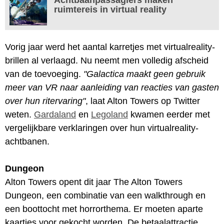
ruimtereis in virtual reality
Vorig jaar werd het aantal karretjes met virtualreality-
brillen al verlaagd. Nu neemt men volledig afscheid
van de toevoeging.
"Galactica maakt geen gebruik
meer van VR naar aanleiding van reacties van gasten
over hun ritervaring"
, laat Alton Towers op Twitter
weten.
Gardaland
en
Legoland
kwamen eerder met
vergelijkbare verklaringen over hun virtualreality-
achtbanen.
Dungeon
Alton Towers opent dit jaar The Alton Towers
Dungeon, een combinatie van een walkthrough en
een boottocht met horrorthema. Er moeten aparte
kaartjes voor gekocht worden. De betaalattractie