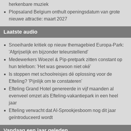
herkenbare muziek
Plopsaland Belgium onthult openingsdatum van grote
nieuwe attractie: maart 2027
Laatste audio
Snoeiharde kritiek op nieuw themagebied Europa-Park:
'Afgrijselijk en bijzonder teleurstellend'
Medewerkers Woezel & Pip-pretpark zitten constant op
hun telefoon: 'Het was gewoon niet oké'
Is stoppen met schoolreisjes dé oplossing voor de
Efteling? 'Pijnlijk om te constateren'
Efteling Grand Hotel genereerde in vijf maanden al
evenveel omzet als Efteling-vakantiepark in een heel
jaar
Efteling verwacht dat AI-Sprookjesboom nog dit jaar
geïntroduceerd wordt
Vandaag een jaar geleden