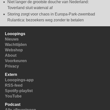
Niet langer de grootste douche van Nederland:
Toverland sluit waterval af
Storing zorgt voor chaos in Europa-Park-zwembad
Rulantica: bezoekers weg zonder te betalen
Looopings
Nieuws
Wachttijden
Webshop
About
Voorkeuren
Privacy
Extern
Looopings-app
RSS-feed
Spotify-playlist
YouTube
Podcast
Alle afleveringen