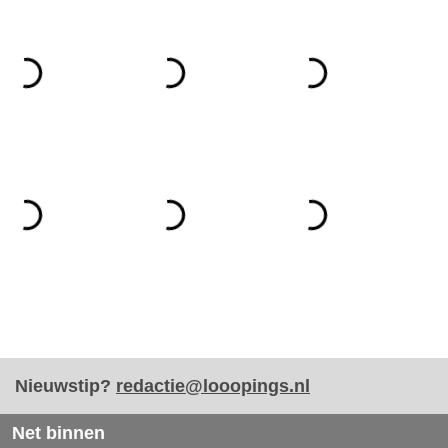
Nieuwstip?
redactie@looopings.nl
Net binnen