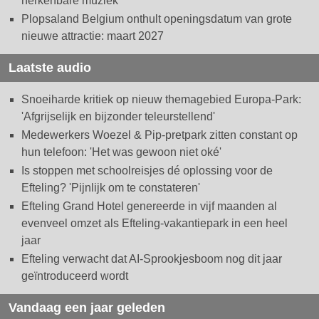
herkenbare muziek
Plopsaland Belgium onthult openingsdatum van grote
nieuwe attractie: maart 2027
Laatste audio
Snoeiharde kritiek op nieuw themagebied Europa-Park:
'Afgrijselijk en bijzonder teleurstellend'
Medewerkers Woezel & Pip-pretpark zitten constant op
hun telefoon: 'Het was gewoon niet oké'
Is stoppen met schoolreisjes dé oplossing voor de
Efteling? 'Pijnlijk om te constateren'
Efteling Grand Hotel genereerde in vijf maanden al
evenveel omzet als Efteling-vakantiepark in een heel
jaar
Efteling verwacht dat AI-Sprookjesboom nog dit jaar
geïntroduceerd wordt
Vandaag een jaar geleden