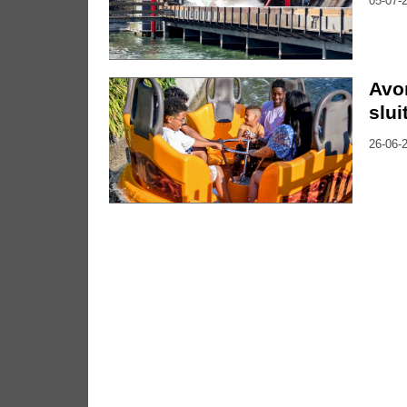
05-07-2
Avo
slui
26-06-2