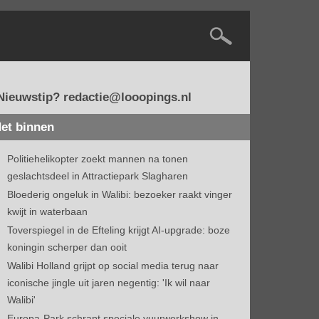
Nieuwstip? redactie@looopings.nl
et binnen
Politiehelikopter zoekt mannen na tonen
geslachtsdeel in Attractiepark Slagharen
Bloederig ongeluk in Walibi: bezoeker raakt vinger
kwijt in waterbaan
Toverspiegel in de Efteling krijgt AI-upgrade: boze
koningin scherper dan ooit
Walibi Holland grijpt op social media terug naar
iconische jingle uit jaren negentig: 'Ik wil naar
Walibi'
Europa-Park schrapt speciale vuurwerkshow in