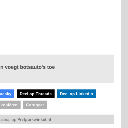
n voegt botsauto's toe
luesky
Deel op Threads
Deel op LinkedIn
 kopiëren
Corrigeer
bshop op
Pretparkwinkel.nl