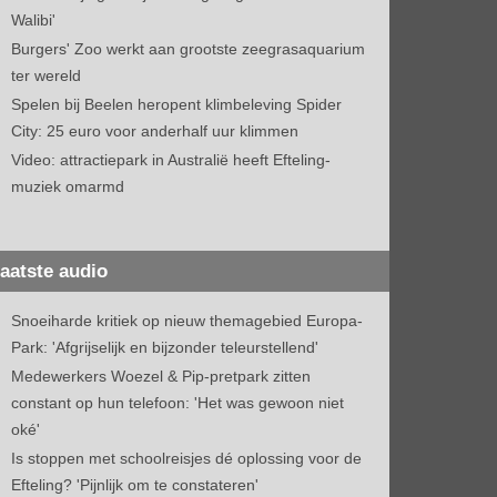
Walibi'
Burgers' Zoo werkt aan grootste zeegrasaquarium
ter wereld
Spelen bij Beelen heropent klimbeleving Spider
City: 25 euro voor anderhalf uur klimmen
Video: attractiepark in Australië heeft Efteling-
muziek omarmd
aatste audio
Snoeiharde kritiek op nieuw themagebied Europa-
Park: 'Afgrijselijk en bijzonder teleurstellend'
Medewerkers Woezel & Pip-pretpark zitten
constant op hun telefoon: 'Het was gewoon niet
oké'
Is stoppen met schoolreisjes dé oplossing voor de
Efteling? 'Pijnlijk om te constateren'