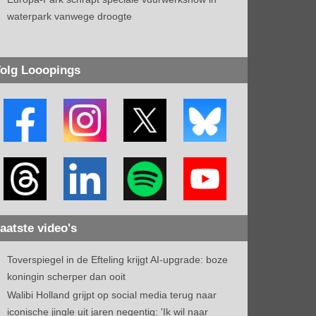
waterpark vanwege droogte
olg Looopings
aatste video's
Toverspiegel in de Efteling krijgt AI-upgrade: boze
koningin scherper dan ooit
Walibi Holland grijpt op social media terug naar
iconische jingle uit jaren negentig: 'Ik wil naar