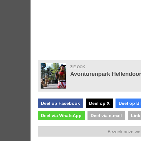
ZIE OOK
Avonturenpark Hellendoor
Deel op Facebook
Deel op X
Deel op B
Deel via WhatsApp
Deel via e-mail
Link
Bezoek onze we