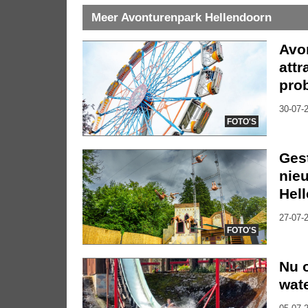
Meer Avonturenpark Hellendoorn
Avo
att
pro
30-07-2
FOTO'S
Gest
nie
Hel
27-07-2
FOTO'S
Nu 
wat