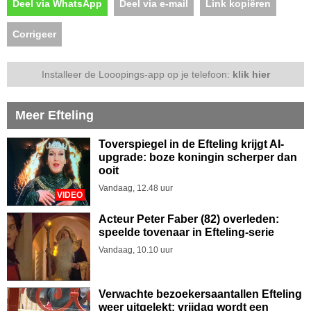
Deel via WhatsApp
Deel via e-mail
Link kopiëren
Corrigeer
Installeer de Looopings-app op je telefoon:
klik hier
Meer Efteling
Toverspiegel in de Efteling krijgt AI-
upgrade: boze koningin scherper dan
ooit
Vandaag, 12.48 uur
VIDEO
Acteur Peter Faber (82) overleden:
speelde tovenaar in Efteling-serie
Vandaag, 10.10 uur
Verwachte bezoekersaantallen Efteling
weer uitgelekt: vrijdag wordt een