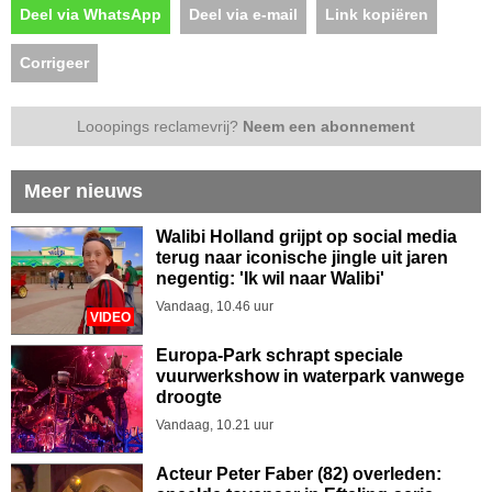
Deel via WhatsApp
Deel via e-mail
Link kopiëren
Corrigeer
Looopings reclamevrij?
Neem een abonnement
Meer nieuws
Walibi Holland grijpt op social media
terug naar iconische jingle uit jaren
negentig: 'Ik wil naar Walibi'
Vandaag, 10.46 uur
VIDEO
Europa-Park schrapt speciale
vuurwerkshow in waterpark vanwege
droogte
Vandaag, 10.21 uur
Acteur Peter Faber (82) overleden: