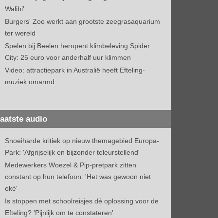
Walibi'
Burgers' Zoo werkt aan grootste zeegrasaquarium
ter wereld
Spelen bij Beelen heropent klimbeleving Spider
City: 25 euro voor anderhalf uur klimmen
Video: attractiepark in Australië heeft Efteling-
muziek omarmd
aatste audio
Snoeiharde kritiek op nieuw themagebied Europa-
Park: 'Afgrijselijk en bijzonder teleurstellend'
Medewerkers Woezel & Pip-pretpark zitten
constant op hun telefoon: 'Het was gewoon niet
oké'
Is stoppen met schoolreisjes dé oplossing voor de
Efteling? 'Pijnlijk om te constateren'