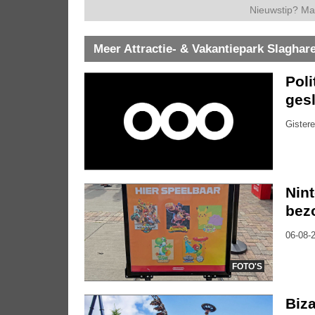
Nieuwstip? Ma
Meer Attractie- & Vakantiepark Slaghar
Pol
gesl
Gistere
Nin
bez
06-08-2
FOTO'S
Biza