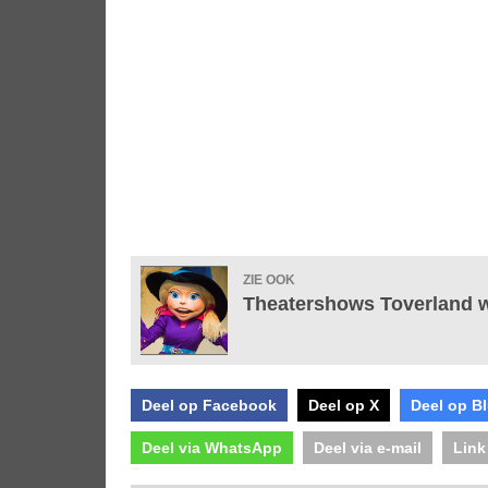
ZIE OOK
Theatershows Toverland w
Deel op Facebook
Deel op X
Deel op B
Deel via WhatsApp
Deel via e-mail
Link