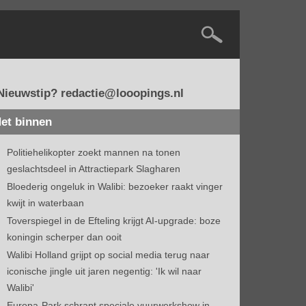
Nieuwstip? redactie@looopings.nl
et binnen
Politiehelikopter zoekt mannen na tonen
geslachtsdeel in Attractiepark Slagharen
Bloederig ongeluk in Walibi: bezoeker raakt vinger
kwijt in waterbaan
Toverspiegel in de Efteling krijgt AI-upgrade: boze
koningin scherper dan ooit
Walibi Holland grijpt op social media terug naar
iconische jingle uit jaren negentig: 'Ik wil naar
Walibi'
Europa-Park schrapt speciale vuurwerkshow in