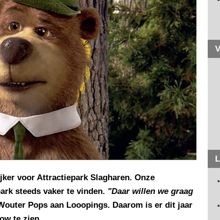
V
L
jker voor Attractiepark Slagharen. Onze
ark steeds vaker te vinden.
"Daar willen we graag
r Wouter Pops aan Looopings. Daarom is er dit jaar
ow te zien.