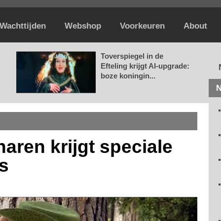
Wachttijden
Webshop
Voorkeuren
About
Toverspiegel in de
Efteling krijgt AI-upgrade:
boze koningin...
N
haren krijgt speciale
s