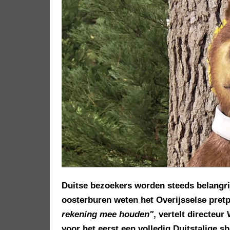
Duitse bezoekers worden steeds belangri
oosterburen weten het Overijsselse pretp
rekening mee houden"
, vertelt directeu
voor het eerst een volledig Duitstalige sh