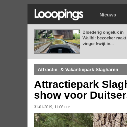
Nieuws
Bloederig ongeluk in
Walibi: bezoeker raakt
vinger kwijt in...
Attractie- & Vakantiepark Slagharen
Attractiepark Slag
show voor Duitser
31-01-2019, 11.06 uur