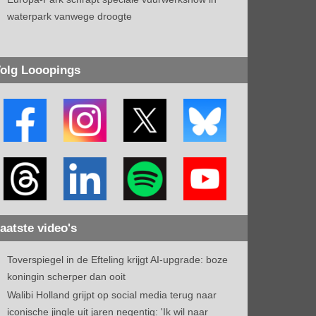
waterpark vanwege droogte
olg Looopings
aatste video's
Toverspiegel in de Efteling krijgt AI-upgrade: boze
koningin scherper dan ooit
Walibi Holland grijpt op social media terug naar
iconische jingle uit jaren negentig: 'Ik wil naar