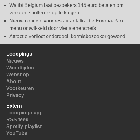
Walibi Belgium laat bezoekers 145 euro betalen om
verloren spullen terug te krijgen
Nieuw concept voor restaurantattractie Europa-Park:
menu ontwikkeld door vier sterrenchefs
Attractie verliest onderdeel: kermisbezoeker gewond
Looopings
Nieuws
Wachttijden
Webshop
About
Voorkeuren
Privacy
Extern
Looopings-app
RSS-feed
Spotify-playlist
YouTube