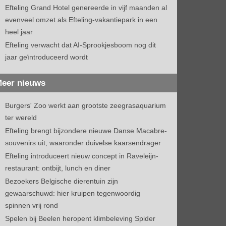
Efteling Grand Hotel genereerde in vijf maanden al
evenveel omzet als Efteling-vakantiepark in een
heel jaar
Efteling verwacht dat AI-Sprookjesboom nog dit
jaar geïntroduceerd wordt
eer nieuws
Burgers' Zoo werkt aan grootste zeegrasaquarium
ter wereld
Efteling brengt bijzondere nieuwe Danse Macabre-
souvenirs uit, waaronder duivelse kaarsendrager
Efteling introduceert nieuw concept in Raveleijn-
restaurant: ontbijt, lunch en diner
Bezoekers Belgische dierentuin zijn
gewaarschuwd: hier kruipen tegenwoordig
spinnen vrij rond
Spelen bij Beelen heropent klimbeleving Spider