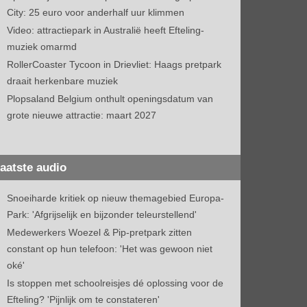
City: 25 euro voor anderhalf uur klimmen
Video: attractiepark in Australië heeft Efteling-
muziek omarmd
RollerCoaster Tycoon in Drievliet: Haags pretpark
draait herkenbare muziek
Plopsaland Belgium onthult openingsdatum van
grote nieuwe attractie: maart 2027
aatste audio
Snoeiharde kritiek op nieuw themagebied Europa-
Park: 'Afgrijselijk en bijzonder teleurstellend'
Medewerkers Woezel & Pip-pretpark zitten
constant op hun telefoon: 'Het was gewoon niet
oké'
Is stoppen met schoolreisjes dé oplossing voor de
Efteling? 'Pijnlijk om te constateren'