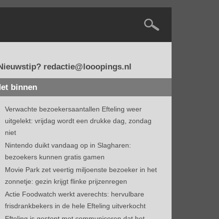
Nieuwstip? redactie@looopings.nl
et binnen
Verwachte bezoekersaantallen Efteling weer
uitgelekt: vrijdag wordt een drukke dag, zondag
niet
Nintendo duikt vandaag op in Slagharen:
bezoekers kunnen gratis gamen
Movie Park zet veertig miljoenste bezoeker in het
zonnetje: gezin krijgt flinke prijzenregen
Actie Foodwatch werkt averechts: hervulbare
frisdrankbekers in de hele Efteling uitverkocht
Efteling is gestopt met communiceren dat het