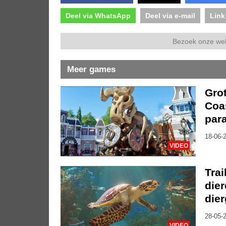
Deel via WhatsApp
Deel via e-mail
Link
Bezoek onze we
Meer games
Gro
Coas
par
18-06-2
VIDEO
Trai
die
die
28-05-2
VIDEO