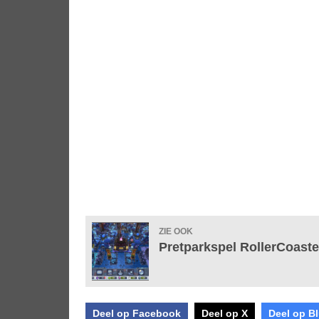
ZIE OOK
Pretparkspel RollerCoast
Deel op Facebook
Deel op X
Deel op B