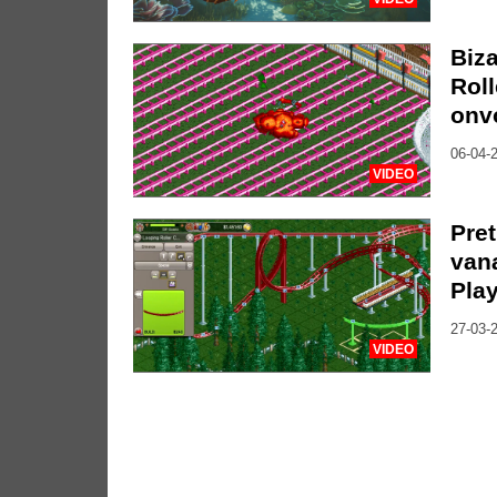
Biz
Rol
onv
06-04-2
VIDEO
Pre
van
Pla
27-03-2
VIDEO