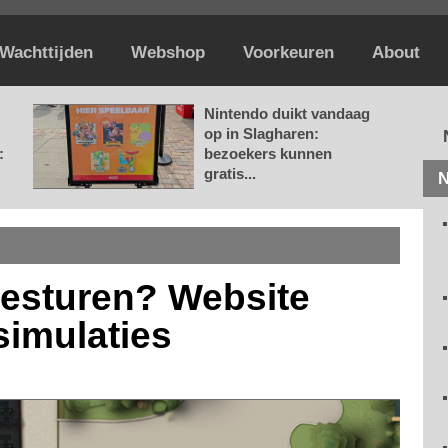
Wachttijden
Webshop
Voorkeuren
About
Nintendo duikt vandaag
op in Slagharen:
:
bezoekers kunnen
gratis...
N
 besturen? Website
simulaties