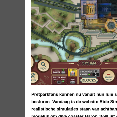
Pretparkfans kunnen nu vanuit hun luie st
besturen. Vandaag is de website Ride Si
realistische simulaties staan van achtba
mogelijk om dive coaster Baron 1898 uit d