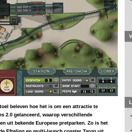
V
L
oel beleven hoe het is om een attractie te
ms 2.0 gelanceerd, waarop verschillende
nen uit bekende Europese pretparken. Zo is het
e Efteling en multi-launch coaster Taron uit