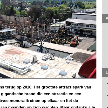
V
L
s terug op 2018. Het grootste attractiepark van
 gigantische brand die een attractie en een
wee monorailtreinen op elkaar en liet de
aan maanden op zich wachten. Maar ondanks alle