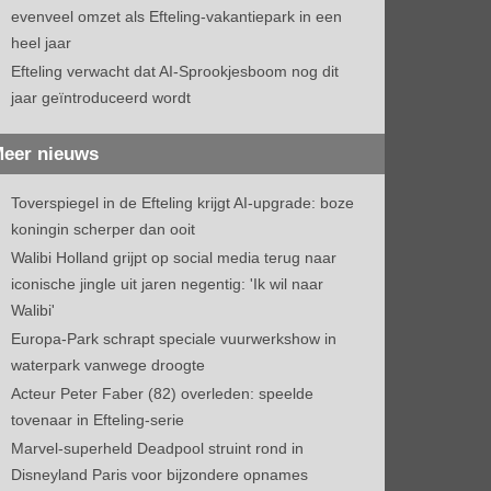
evenveel omzet als Efteling-vakantiepark in een
heel jaar
Efteling verwacht dat AI-Sprookjesboom nog dit
jaar geïntroduceerd wordt
eer nieuws
Toverspiegel in de Efteling krijgt AI-upgrade: boze
koningin scherper dan ooit
Walibi Holland grijpt op social media terug naar
iconische jingle uit jaren negentig: 'Ik wil naar
Walibi'
Europa-Park schrapt speciale vuurwerkshow in
waterpark vanwege droogte
Acteur Peter Faber (82) overleden: speelde
tovenaar in Efteling-serie
Marvel-superheld Deadpool struint rond in
Disneyland Paris voor bijzondere opnames