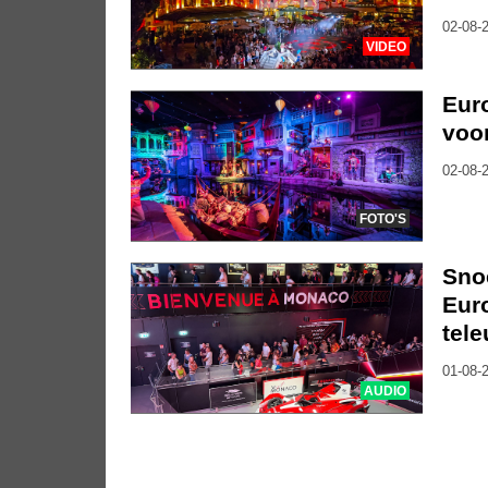
02-08-2
VIDEO
Euro
voor
02-08-2
FOTO'S
Sno
Euro
tele
01-08-2
AUDIO