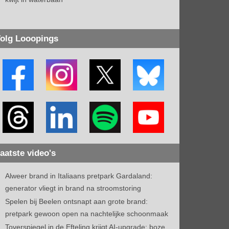
olg Looopings
aatste video's
Alweer brand in Italiaans pretpark Gardaland:
generator vliegt in brand na stroomstoring
Spelen bij Beelen ontsnapt aan grote brand:
pretpark gewoon open na nachtelijke schoonmaak
Toverspiegel in de Efteling krijgt AI-upgrade: boze