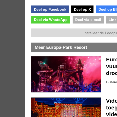
Deel op Facebook
Deel op X
Deel op B
Deel via WhatsApp
Deel via e-mail
Link
Installeer de Looopi
Meer Europa-Park Resort
Eur
vuu
dro
Gistere
Vide
toe
vide