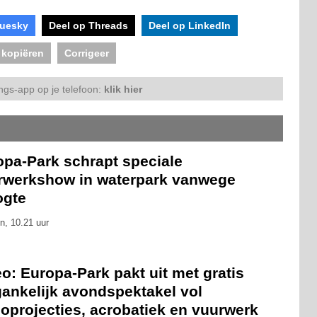
luesky
Deel op Threads
Deel op LinkedIn
 kopiëren
Corrigeer
ngs-app op je telefoon:
klik hier
opa-Park schrapt speciale
rwerkshow in waterpark vanwege
ogte
n, 10.21 uur
o: Europa-Park pakt uit met gratis
gankelijk avondspektakel vol
oprojecties, acrobatiek en vuurwerk