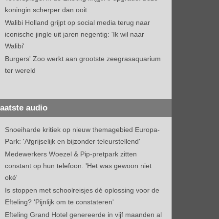
koningin scherper dan ooit
Walibi Holland grijpt op social media terug naar
iconische jingle uit jaren negentig: 'Ik wil naar
Walibi'
Burgers' Zoo werkt aan grootste zeegrasaquarium
ter wereld
aatste audio
Snoeiharde kritiek op nieuw themagebied Europa-
Park: 'Afgrijselijk en bijzonder teleurstellend'
Medewerkers Woezel & Pip-pretpark zitten
constant op hun telefoon: 'Het was gewoon niet
oké'
Is stoppen met schoolreisjes dé oplossing voor de
Efteling? 'Pijnlijk om te constateren'
Efteling Grand Hotel genereerde in vijf maanden al