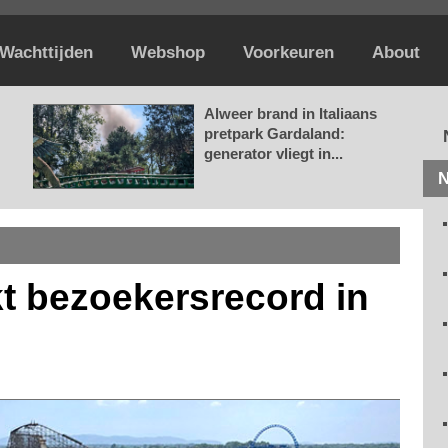
Wachttijden
Webshop
Voorkeuren
About
Alweer brand in Italiaans
pretpark Gardaland:
generator vliegt in...
N
t bezoekersrecord in