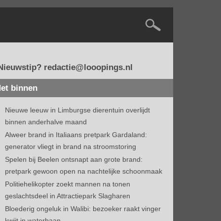
Nieuwstip? redactie@looopings.nl
et binnen
Nieuwe leeuw in Limburgse dierentuin overlijdt
binnen anderhalve maand
Alweer brand in Italiaans pretpark Gardaland:
generator vliegt in brand na stroomstoring
Spelen bij Beelen ontsnapt aan grote brand:
pretpark gewoon open na nachtelijke schoonmaak
Politiehelikopter zoekt mannen na tonen
geslachtsdeel in Attractiepark Slagharen
Bloederig ongeluk in Walibi: bezoeker raakt vinger
kwijt in waterbaan