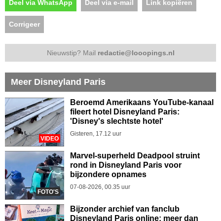
Deel via WhatsApp
Deel via e-mail
Link kopiëren
Corrigeer
Nieuwstip? Mail
redactie@looopings.nl
Meer Disneyland Paris
Beroemd Amerikaans YouTube-kanaal
fileert hotel Disneyland Paris:
'Disney's slechtste hotel'
Gisteren, 17.12 uur
VIDEO
Marvel-superheld Deadpool struint
rond in Disneyland Paris voor
bijzondere opnames
07-08-2026, 00.35 uur
FOTO'S
Bijzonder archief van fanclub
Disneyland Paris online: meer dan