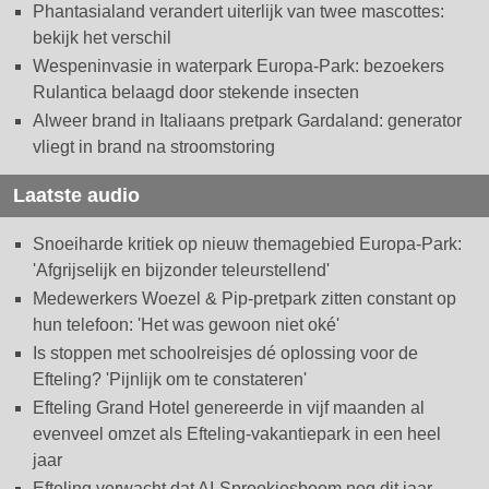
Phantasialand verandert uiterlijk van twee mascottes:
bekijk het verschil
Wespeninvasie in waterpark Europa-Park: bezoekers
Rulantica belaagd door stekende insecten
Alweer brand in Italiaans pretpark Gardaland: generator
vliegt in brand na stroomstoring
Laatste audio
Snoeiharde kritiek op nieuw themagebied Europa-Park:
'Afgrijselijk en bijzonder teleurstellend'
Medewerkers Woezel & Pip-pretpark zitten constant op
hun telefoon: 'Het was gewoon niet oké'
Is stoppen met schoolreisjes dé oplossing voor de
Efteling? 'Pijnlijk om te constateren'
Efteling Grand Hotel genereerde in vijf maanden al
evenveel omzet als Efteling-vakantiepark in een heel
jaar
Efteling verwacht dat AI-Sprookjesboom nog dit jaar