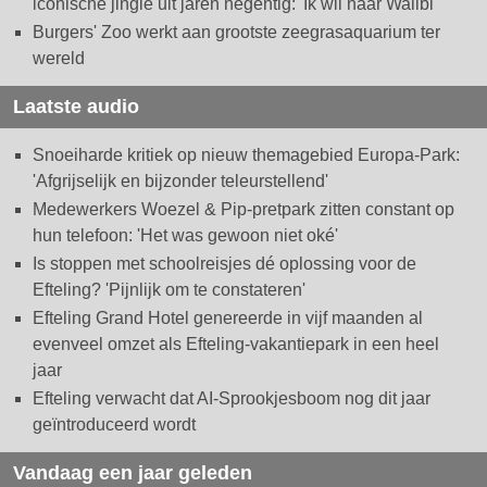
iconische jingle uit jaren negentig: 'Ik wil naar Walibi'
Burgers' Zoo werkt aan grootste zeegrasaquarium ter
wereld
Laatste audio
Snoeiharde kritiek op nieuw themagebied Europa-Park:
'Afgrijselijk en bijzonder teleurstellend'
Medewerkers Woezel & Pip-pretpark zitten constant op
hun telefoon: 'Het was gewoon niet oké'
Is stoppen met schoolreisjes dé oplossing voor de
Efteling? 'Pijnlijk om te constateren'
Efteling Grand Hotel genereerde in vijf maanden al
evenveel omzet als Efteling-vakantiepark in een heel
jaar
Efteling verwacht dat AI-Sprookjesboom nog dit jaar
geïntroduceerd wordt
Vandaag een jaar geleden