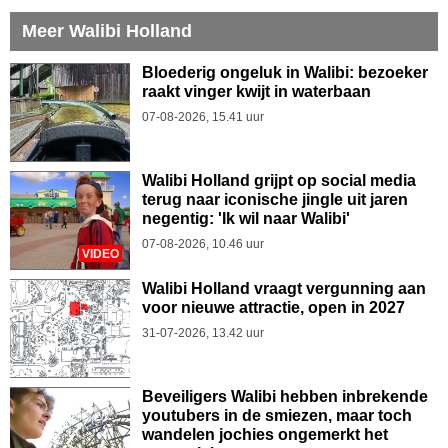
Meer Walibi Holland
Bloederig ongeluk in Walibi: bezoeker
raakt vinger kwijt in waterbaan
07-08-2026, 15.41 uur
Walibi Holland grijpt op social media
terug naar iconische jingle uit jaren
negentig: 'Ik wil naar Walibi'
07-08-2026, 10.46 uur
VIDEO
Walibi Holland vraagt vergunning aan
voor nieuwe attractie, open in 2027
31-07-2026, 13.42 uur
Beveiligers Walibi hebben inbrekende
youtubers in de smiezen, maar toch
wandelen jochies ongemerkt het