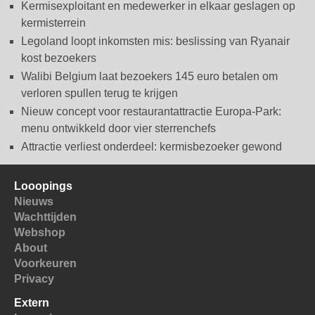
Kermisexploitant en medewerker in elkaar geslagen op
kermisterrein
Legoland loopt inkomsten mis: beslissing van Ryanair
kost bezoekers
Walibi Belgium laat bezoekers 145 euro betalen om
verloren spullen terug te krijgen
Nieuw concept voor restaurantattractie Europa-Park:
menu ontwikkeld door vier sterrenchefs
Attractie verliest onderdeel: kermisbezoeker gewond
Looopings
Nieuws
Wachttijden
Webshop
About
Voorkeuren
Privacy
Extern