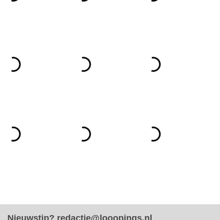
Nieuwstip?
redactie@looopings.nl