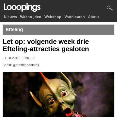
Nieuws
Wachttijden
Webshop
Voorkeuren
About
Efteling
Let op: volgende week drie
Efteling-attracties gesloten
31-10-2018, 10.56 uur
Beeld: @promenadefotos