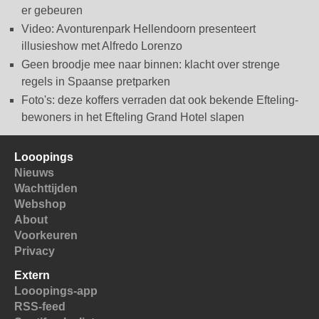
er gebeuren
Video: Avonturenpark Hellendoorn presenteert
illusieshow met Alfredo Lorenzo
Geen broodje mee naar binnen: klacht over strenge
regels in Spaanse pretparken
Foto's: deze koffers verraden dat ook bekende Efteling-
bewoners in het Efteling Grand Hotel slapen
Looopings
Nieuws
Wachttijden
Webshop
About
Voorkeuren
Privacy
Extern
Looopings-app
RSS-feed