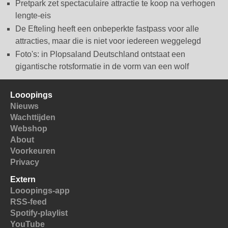
Pretpark zet spectaculaire attractie te koop na verhogen
lengte-eis
De Efteling heeft een onbeperkte fastpass voor alle
attracties, maar die is niet voor iedereen weggelegd
Foto's: in Plopsaland Deutschland ontstaat een
gigantische rotsformatie in de vorm van een wolf
Looopings
Nieuws
Wachttijden
Webshop
About
Voorkeuren
Privacy
Extern
Looopings-app
RSS-feed
Spotify-playlist
YouTube