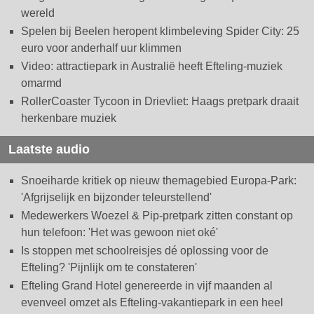
wereld
Spelen bij Beelen heropent klimbeleving Spider City: 25
euro voor anderhalf uur klimmen
Video: attractiepark in Australië heeft Efteling-muziek
omarmd
RollerCoaster Tycoon in Drievliet: Haags pretpark draait
herkenbare muziek
Laatste audio
Snoeiharde kritiek op nieuw themagebied Europa-Park:
'Afgrijselijk en bijzonder teleurstellend'
Medewerkers Woezel & Pip-pretpark zitten constant op
hun telefoon: 'Het was gewoon niet oké'
Is stoppen met schoolreisjes dé oplossing voor de
Efteling? 'Pijnlijk om te constateren'
Efteling Grand Hotel genereerde in vijf maanden al
evenveel omzet als Efteling-vakantiepark in een heel