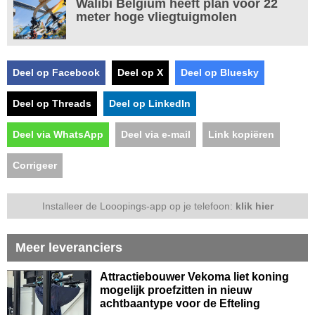
Walibi Belgium heeft plan voor 22
meter hoge vliegtuigmolen
Deel op Facebook
Deel op X
Deel op Bluesky
Deel op Threads
Deel op LinkedIn
Deel via WhatsApp
Deel via e-mail
Link kopiëren
Corrigeer
Installeer de Looopings-app op je telefoon:
klik hier
Meer leveranciers
Attractiebouwer Vekoma liet koning
mogelijk proefzitten in nieuw
achtbaantype voor de Efteling