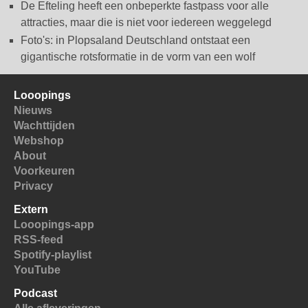
De Efteling heeft een onbeperkte fastpass voor alle
attracties, maar die is niet voor iedereen weggelegd
Foto's: in Plopsaland Deutschland ontstaat een
gigantische rotsformatie in de vorm van een wolf
Looopings
Nieuws
Wachttijden
Webshop
About
Voorkeuren
Privacy
Extern
Looopings-app
RSS-feed
Spotify-playlist
YouTube
Podcast