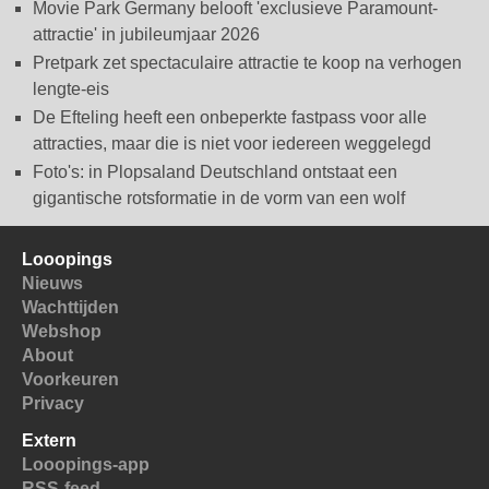
Movie Park Germany belooft 'exclusieve Paramount-
attractie' in jubileumjaar 2026
Pretpark zet spectaculaire attractie te koop na verhogen
lengte-eis
De Efteling heeft een onbeperkte fastpass voor alle
attracties, maar die is niet voor iedereen weggelegd
Foto's: in Plopsaland Deutschland ontstaat een
gigantische rotsformatie in de vorm van een wolf
Looopings
Nieuws
Wachttijden
Webshop
About
Voorkeuren
Privacy
Extern
Looopings-app
RSS-feed