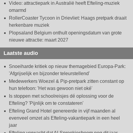
Video: attractiepark in Australië heeft Efteling-muziek
omarmd
RollerCoaster Tycoon in Drievliet: Haags pretpark draait
herkenbare muziek
Plopsaland Belgium onthult openingsdatum van grote
nieuwe attractie: maart 2027
Laatste audio
Snoeiharde kritiek op nieuw themagebied Europa-Park:
'Afgrijselijk en bijzonder teleurstellend'
Medewerkers Woezel & Pip-pretpark zitten constant op
hun telefoon: 'Het was gewoon niet oké'
Is stoppen met schoolreisjes dé oplossing voor de
Efteling? 'Pijnlijk om te constateren'
Efteling Grand Hotel genereerde in vijf maanden al
evenveel omzet als Efteling-vakantiepark in een heel
jaar
Efteling verwacht dat AI-Sprookjesboom nog dit jaar