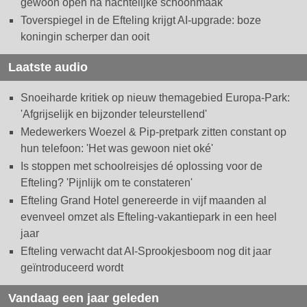
gewoon open na nachtelijke schoonmaak
Toverspiegel in de Efteling krijgt AI-upgrade: boze
koningin scherper dan ooit
Laatste audio
Snoeiharde kritiek op nieuw themagebied Europa-Park:
'Afgrijselijk en bijzonder teleurstellend'
Medewerkers Woezel & Pip-pretpark zitten constant op
hun telefoon: 'Het was gewoon niet oké'
Is stoppen met schoolreisjes dé oplossing voor de
Efteling? 'Pijnlijk om te constateren'
Efteling Grand Hotel genereerde in vijf maanden al
evenveel omzet als Efteling-vakantiepark in een heel
jaar
Efteling verwacht dat AI-Sprookjesboom nog dit jaar
geïntroduceerd wordt
Vandaag een jaar geleden