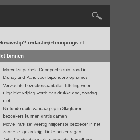
Nieuwstip? redactie@looopings.nl
et binnen
Marvel-superheld Deadpool struint rond in
Disneyland Paris voor bijzondere opnames
Verwachte bezoekersaantallen Efteling weer
uitgelekt: vrijdag wordt een drukke dag, zondag
niet
Nintendo duikt vandaag op in Slagharen:
bezoekers kunnen gratis gamen
Movie Park zet veertig miljoenste bezoeker in het
zonnetje: gezin krijgt flinke prijzenregen
Actie Foodwatch werkt averechts: hervulbare