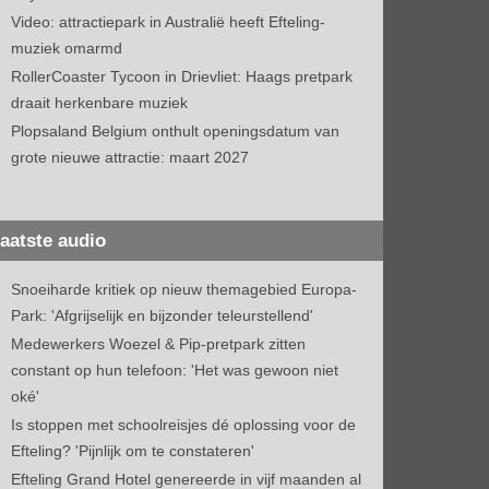
Video: attractiepark in Australië heeft Efteling-
muziek omarmd
RollerCoaster Tycoon in Drievliet: Haags pretpark
draait herkenbare muziek
Plopsaland Belgium onthult openingsdatum van
grote nieuwe attractie: maart 2027
aatste audio
Snoeiharde kritiek op nieuw themagebied Europa-
Park: 'Afgrijselijk en bijzonder teleurstellend'
Medewerkers Woezel & Pip-pretpark zitten
constant op hun telefoon: 'Het was gewoon niet
oké'
Is stoppen met schoolreisjes dé oplossing voor de
Efteling? 'Pijnlijk om te constateren'
Efteling Grand Hotel genereerde in vijf maanden al