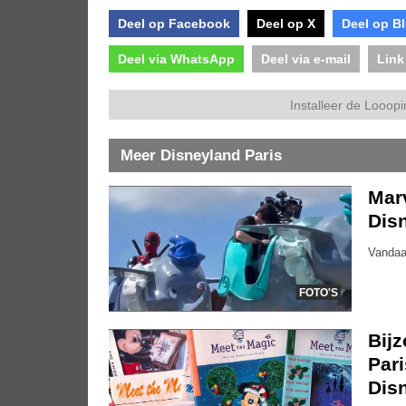
Deel op Facebook
Deel op X
Deel op B
Deel via WhatsApp
Deel via e-mail
Link
Installeer de Looopi
Meer Disneyland Paris
Marv
Dis
Vandaa
FOTO'S
Bijz
Pari
Dis