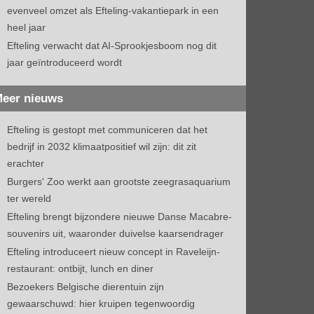
evenveel omzet als Efteling-vakantiepark in een
heel jaar
Efteling verwacht dat AI-Sprookjesboom nog dit
jaar geïntroduceerd wordt
eer nieuws
Efteling is gestopt met communiceren dat het
bedrijf in 2032 klimaatpositief wil zijn: dit zit
erachter
Burgers' Zoo werkt aan grootste zeegrasaquarium
ter wereld
Efteling brengt bijzondere nieuwe Danse Macabre-
souvenirs uit, waaronder duivelse kaarsendrager
Efteling introduceert nieuw concept in Raveleijn-
restaurant: ontbijt, lunch en diner
Bezoekers Belgische dierentuin zijn
gewaarschuwd: hier kruipen tegenwoordig