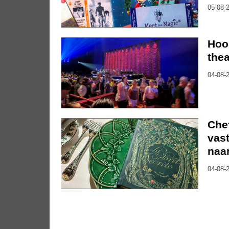
05-08-2
Hoo
thea
04-08-2
Che
vast
naa
04-08-2