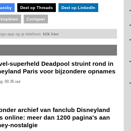
luesky
Deel op Threads
Deel op LinkedIn
 kopiëren
Corrigeer
ngs-app op je telefoon:
klik hier
el-superheld Deadpool struint rond in
neyland Paris voor bijzondere opnames
g, 00.35 uur
onder archief van fanclub Disneyland
s online: meer dan 1200 pagina's aan
ney-nostalgie