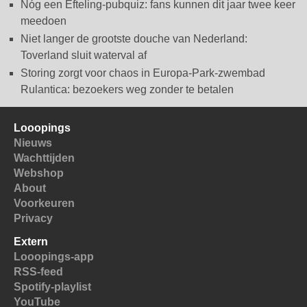
Nóg een Efteling-pubquiz: fans kunnen dit jaar twee keer
meedoen
Niet langer de grootste douche van Nederland:
Toverland sluit waterval af
Storing zorgt voor chaos in Europa-Park-zwembad
Rulantica: bezoekers weg zonder te betalen
Looopings
Nieuws
Wachttijden
Webshop
About
Voorkeuren
Privacy
Extern
Looopings-app
RSS-feed
Spotify-playlist
YouTube