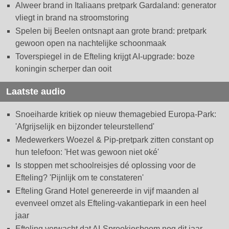
Alweer brand in Italiaans pretpark Gardaland: generator
vliegt in brand na stroomstoring
Spelen bij Beelen ontsnapt aan grote brand: pretpark
gewoon open na nachtelijke schoonmaak
Toverspiegel in de Efteling krijgt AI-upgrade: boze
koningin scherper dan ooit
Laatste audio
Snoeiharde kritiek op nieuw themagebied Europa-Park:
'Afgrijselijk en bijzonder teleurstellend'
Medewerkers Woezel & Pip-pretpark zitten constant op
hun telefoon: 'Het was gewoon niet oké'
Is stoppen met schoolreisjes dé oplossing voor de
Efteling? 'Pijnlijk om te constateren'
Efteling Grand Hotel genereerde in vijf maanden al
evenveel omzet als Efteling-vakantiepark in een heel
jaar
Efteling verwacht dat AI-Sprookjesboom nog dit jaar