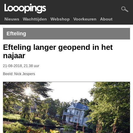
Nieuws
Wachttijden
Webshop
Voorkeuren
About
Efteling
Efteling langer geopend in het
najaar
21-08-2018, 21.38 uur
Beeld: Nick Jespers