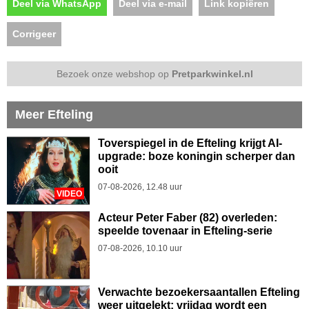
Deel via WhatsApp
Deel via e-mail
Link kopiëren
Corrigeer
Bezoek onze webshop op
Pretparkwinkel.nl
Meer Efteling
Toverspiegel in de Efteling krijgt AI-
upgrade: boze koningin scherper dan
ooit
07-08-2026, 12.48 uur
VIDEO
Acteur Peter Faber (82) overleden:
speelde tovenaar in Efteling-serie
07-08-2026, 10.10 uur
Verwachte bezoekersaantallen Efteling
weer uitgelekt: vrijdag wordt een