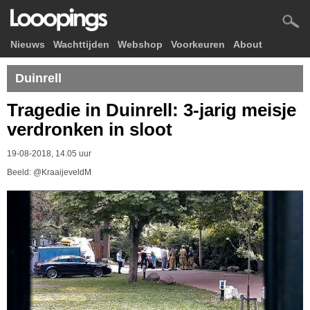
Nieuws
Wachttijden
Webshop
Voorkeuren
About
Duinrell
Tragedie in Duinrell: 3-jarig meisje
verdronken in sloot
19-08-2018, 14.05 uur
Beeld: @KraaijeveldM