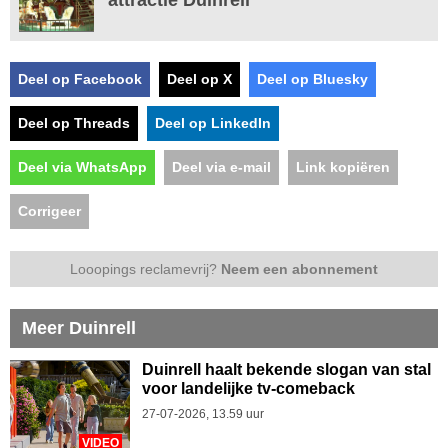
Deel op Facebook
Deel op X
Deel op Bluesky
Deel op Threads
Deel op LinkedIn
Deel via WhatsApp
Deel via e-mail
Link kopiëren
Corrigeer
Looopings reclamevrij?
Neem een abonnement
Meer Duinrell
Duinrell haalt bekende slogan van stal
voor landelijke tv-comeback
27-07-2026, 13.59 uur
VIDEO