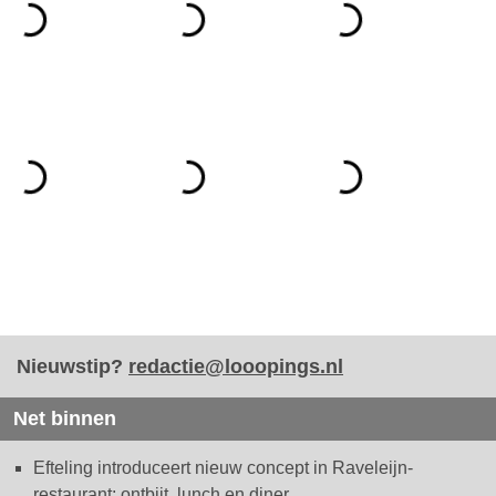
Nieuwstip?
redactie@looopings.nl
Net binnen
Efteling introduceert nieuw concept in Raveleijn-
restaurant: ontbijt, lunch en diner