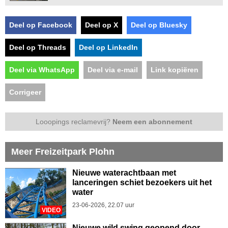
Deel op Facebook
Deel op X
Deel op Bluesky
Deel op Threads
Deel op LinkedIn
Deel via WhatsApp
Deel via e-mail
Link kopiëren
Corrigeer
Looopings reclamevrij?
Neem een abonnement
Meer Freizeitpark Plohn
Nieuwe waterachtbaan met
lanceringen schiet bezoekers uit het
water
23-06-2026, 22.07 uur
VIDEO
Nieuwe wild swing geopend door