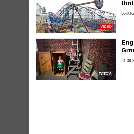
thri
06-03-2
VIDEO
Eng
Grom
31-08-2
FOTO'S