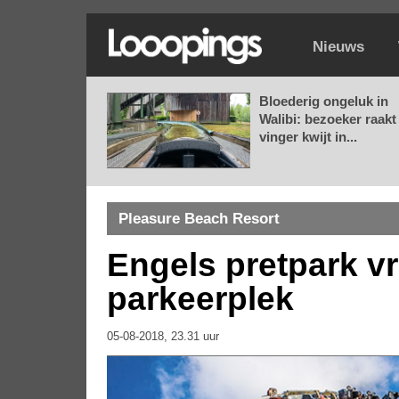
Nieuws
Bloederig ongeluk in
Walibi: bezoeker raakt
vinger kwijt in...
Pleasure Beach Resort
Engels pretpark v
parkeerplek
05-08-2018, 23.31 uur