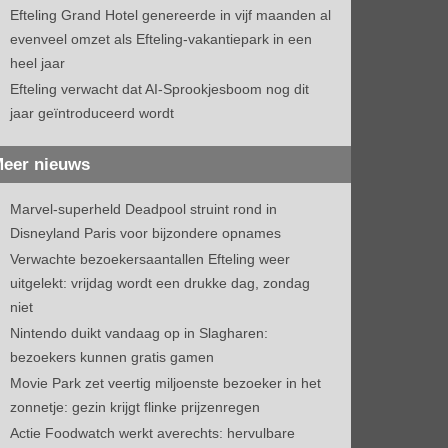
Efteling Grand Hotel genereerde in vijf maanden al
evenveel omzet als Efteling-vakantiepark in een
heel jaar
Efteling verwacht dat AI-Sprookjesboom nog dit
jaar geïntroduceerd wordt
eer nieuws
Marvel-superheld Deadpool struint rond in
Disneyland Paris voor bijzondere opnames
Verwachte bezoekersaantallen Efteling weer
uitgelekt: vrijdag wordt een drukke dag, zondag
niet
Nintendo duikt vandaag op in Slagharen:
bezoekers kunnen gratis gamen
Movie Park zet veertig miljoenste bezoeker in het
zonnetje: gezin krijgt flinke prijzenregen
Actie Foodwatch werkt averechts: hervulbare