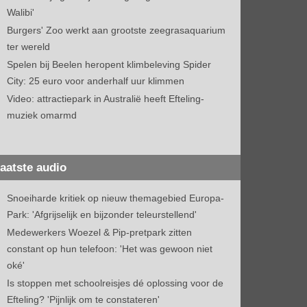
Walibi'
Burgers' Zoo werkt aan grootste zeegrasaquarium
ter wereld
Spelen bij Beelen heropent klimbeleving Spider
City: 25 euro voor anderhalf uur klimmen
Video: attractiepark in Australië heeft Efteling-
muziek omarmd
aatste audio
Snoeiharde kritiek op nieuw themagebied Europa-
Park: 'Afgrijselijk en bijzonder teleurstellend'
Medewerkers Woezel & Pip-pretpark zitten
constant op hun telefoon: 'Het was gewoon niet
oké'
Is stoppen met schoolreisjes dé oplossing voor de
Efteling? 'Pijnlijk om te constateren'