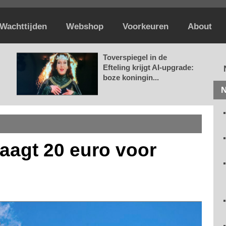
Wachttijden
Webshop
Voorkeuren
About
Toverspiegel in de
Efteling krijgt AI-upgrade:
boze koningin...
N
raagt 20 euro voor