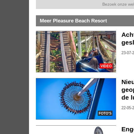
Bezoek onze we
Meer Pleasure Beach Resort
Ach
gesl
23-07-2
VIDEO
Nieu
geo
de l
22-05-2
FOTO'S
Enge