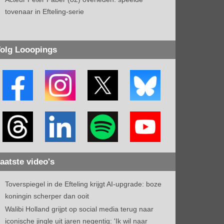
tovenaar in Efteling-serie
olg Looopings
aatste video's
Toverspiegel in de Efteling krijgt AI-upgrade: boze
koningin scherper dan ooit
Walibi Holland grijpt op social media terug naar
iconische jingle uit jaren negentig: 'Ik wil naar