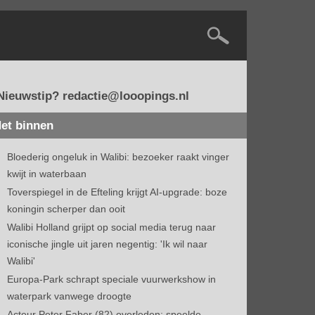
Nieuwstip? redactie@looopings.nl
et binnen
Bloederig ongeluk in Walibi: bezoeker raakt vinger
kwijt in waterbaan
Toverspiegel in de Efteling krijgt AI-upgrade: boze
koningin scherper dan ooit
Walibi Holland grijpt op social media terug naar
iconische jingle uit jaren negentig: 'Ik wil naar
Walibi'
Europa-Park schrapt speciale vuurwerkshow in
waterpark vanwege droogte
Acteur Peter Faber (82) overleden: speelde