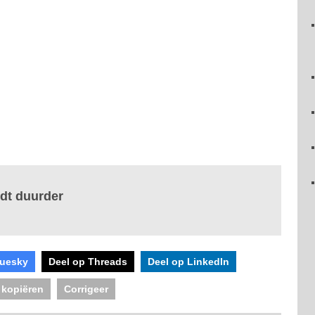
dt duurder
luesky
Deel op Threads
Deel op LinkedIn
 kopiëren
Corrigeer