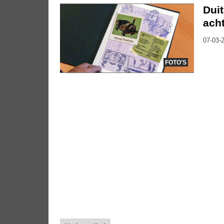
Duit
ach
07-03-2
FOTO'S