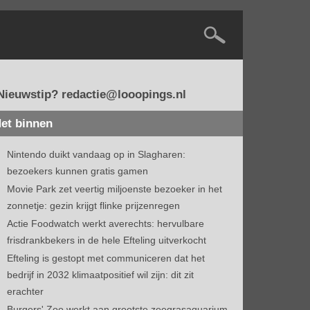
Nieuwstip? redactie@looopings.nl
et binnen
Nintendo duikt vandaag op in Slagharen:
bezoekers kunnen gratis gamen
Movie Park zet veertig miljoenste bezoeker in het
zonnetje: gezin krijgt flinke prijzenregen
Actie Foodwatch werkt averechts: hervulbare
frisdrankbekers in de hele Efteling uitverkocht
Efteling is gestopt met communiceren dat het
bedrijf in 2032 klimaatpositief wil zijn: dit zit
erachter
Burgers' Zoo werkt aan grootste zeegrasaquarium