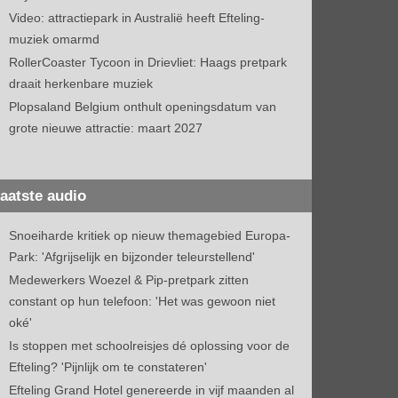
Video: attractiepark in Australië heeft Efteling-
muziek omarmd
RollerCoaster Tycoon in Drievliet: Haags pretpark
draait herkenbare muziek
Plopsaland Belgium onthult openingsdatum van
grote nieuwe attractie: maart 2027
aatste audio
Snoeiharde kritiek op nieuw themagebied Europa-
Park: 'Afgrijselijk en bijzonder teleurstellend'
Medewerkers Woezel & Pip-pretpark zitten
constant op hun telefoon: 'Het was gewoon niet
oké'
Is stoppen met schoolreisjes dé oplossing voor de
Efteling? 'Pijnlijk om te constateren'
Efteling Grand Hotel genereerde in vijf maanden al