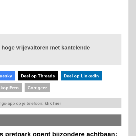
hoge vrijevaltoren met kantelende
luesky
Deel op Threads
Deel op LinkedIn
 kopiëren
Corrigeer
ngs-app op je telefoon:
klik hier
s pretpark opent bijzondere achtbaan: