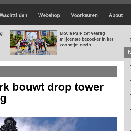
Wachttijden
Webshop
Voorkeuren
About
ag
Movie Park zet veertig
miljoenste bezoeker in het
zonnetje: gezin...
N
rk bouwt drop tower
og