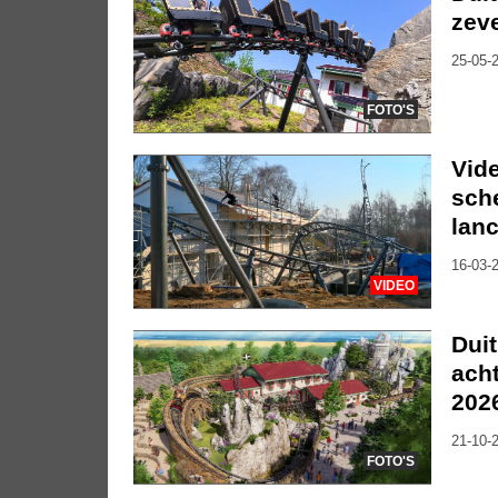
zeve
25-05-2
FOTO'S
Vide
sch
lan
16-03-2
VIDEO
Duit
ach
202
21-10-2
FOTO'S