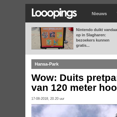
Nieuws
Nintendo duikt vanda
op in Slagharen:
bezoekers kunnen
gratis...
Hansa-Park
Wow: Duits pretpa
van 120 meter ho
17-08-2018, 20.20 uur