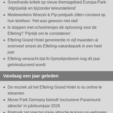
Snoeiharde kritiek op nieuw themagebied Europa-Park:
'Afgrijselijk en bijzonder teleurstellend'
Medewerkers Woezel & Pip-pretpark zitten constant op
hun telefoon: 'Het was gewoon niet oké'
Is stoppen met schoolreisjes dé oplossing voor de
Efteling? 'Pijnlijk om te constateren'
Efteling Grand Hotel genereerde in vijf maanden al
evenveel omzet als Efteling-vakantiepark in een heel
jaar
Efteling verwacht dat AI-Sprookjesboom nog dit jaar
geïntroduceerd wordt
Vandaag een jaar geleden
De muziek uit het Efteling Grand Hotel is nu online te
streamen
Movie Park Germany belooft 'exclusieve Paramount-
attractie' in jubileumjaar 2026
Pretpark zet spectaculaire attractie te koop na verhogen