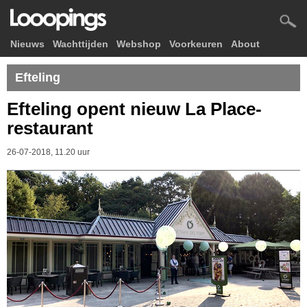
Nieuws
Wachttijden
Webshop
Voorkeuren
About
Efteling
Efteling opent nieuw La Place-
restaurant
26-07-2018, 11.20 uur