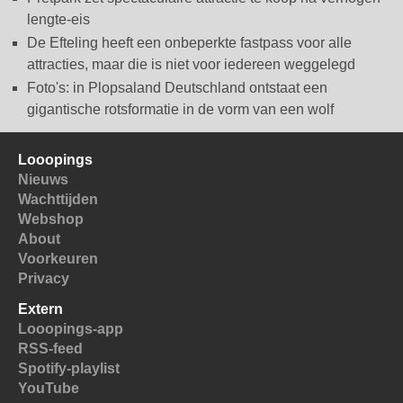
lengte-eis
De Efteling heeft een onbeperkte fastpass voor alle
attracties, maar die is niet voor iedereen weggelegd
Foto's: in Plopsaland Deutschland ontstaat een
gigantische rotsformatie in de vorm van een wolf
Looopings
Nieuws
Wachttijden
Webshop
About
Voorkeuren
Privacy
Extern
Looopings-app
RSS-feed
Spotify-playlist
YouTube