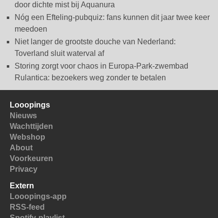
door dichte mist bij Aquanura
Nóg een Efteling-pubquiz: fans kunnen dit jaar twee keer
meedoen
Niet langer de grootste douche van Nederland:
Toverland sluit waterval af
Storing zorgt voor chaos in Europa-Park-zwembad
Rulantica: bezoekers weg zonder te betalen
Looopings
Nieuws
Wachttijden
Webshop
About
Voorkeuren
Privacy
Extern
Looopings-app
RSS-feed
Spotify-playlist