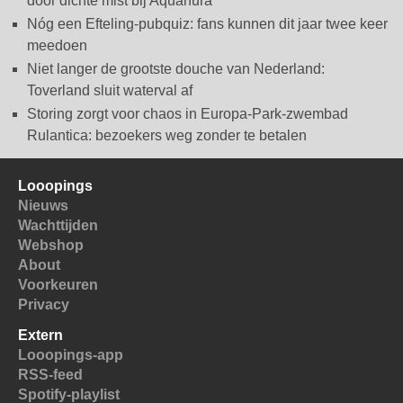
door dichte mist bij Aquanura
Nóg een Efteling-pubquiz: fans kunnen dit jaar twee keer
meedoen
Niet langer de grootste douche van Nederland:
Toverland sluit waterval af
Storing zorgt voor chaos in Europa-Park-zwembad
Rulantica: bezoekers weg zonder te betalen
Looopings
Nieuws
Wachttijden
Webshop
About
Voorkeuren
Privacy
Extern
Looopings-app
RSS-feed
Spotify-playlist