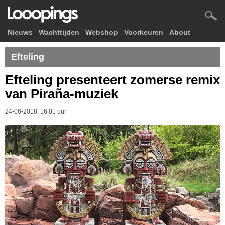
Nieuws
Wachttijden
Webshop
Voorkeuren
About
Efteling
Efteling presenteert zomerse remix
van Piraña-muziek
24-06-2018, 16.01 uur