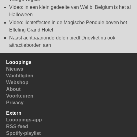
Video: in een klein gedeelte van Walibi Belgium is het al
Halloween
Video: lichteffecten in de Magische Pendule boven het
Efteling Grand Hotel
Naast achtbaanonderdelen biedt Drievliet nu ook
attractieborden aan
Looopings
Nieuws
Wachttijden
Webshop
About
Voorkeuren
Privacy
Extern
Looopings-app
RSS-feed
Spotify-playlist