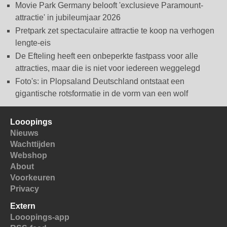
Movie Park Germany belooft 'exclusieve Paramount-
attractie' in jubileumjaar 2026
Pretpark zet spectaculaire attractie te koop na verhogen
lengte-eis
De Efteling heeft een onbeperkte fastpass voor alle
attracties, maar die is niet voor iedereen weggelegd
Foto's: in Plopsaland Deutschland ontstaat een
gigantische rotsformatie in de vorm van een wolf
Looopings
Nieuws
Wachttijden
Webshop
About
Voorkeuren
Privacy
Extern
Looopings-app