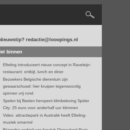
Nieuwstip? redactie@looopings.nl
et binnen
Efteling introduceert nieuw concept in Raveleijn-
restaurant: ontbijt, lunch en diner
Bezoekers Belgische dierentuin zijn
gewaarschuwd: hier kruipen tegenwoordig
spinnen vrij rond
Spelen bij Beelen heropent klimbeleving Spider
City: 25 euro voor anderhalf uur klimmen
Video: attractiepark in Australië heeft Efteling-
muziek omarmd
Bijzonder archief van fanclub Disneyland Paris