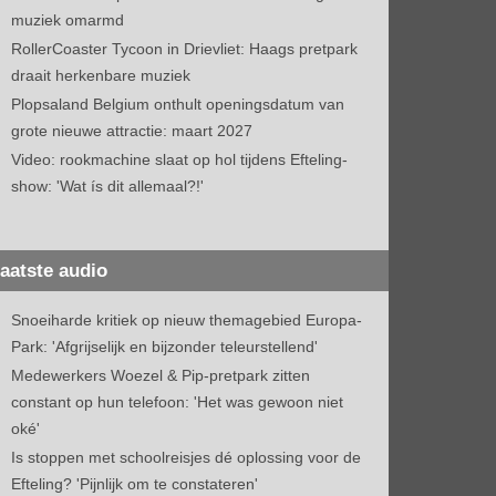
muziek omarmd
RollerCoaster Tycoon in Drievliet: Haags pretpark
draait herkenbare muziek
Plopsaland Belgium onthult openingsdatum van
grote nieuwe attractie: maart 2027
Video: rookmachine slaat op hol tijdens Efteling-
show: 'Wat ís dit allemaal?!'
aatste audio
Snoeiharde kritiek op nieuw themagebied Europa-
Park: 'Afgrijselijk en bijzonder teleurstellend'
Medewerkers Woezel & Pip-pretpark zitten
constant op hun telefoon: 'Het was gewoon niet
oké'
Is stoppen met schoolreisjes dé oplossing voor de
Efteling? 'Pijnlijk om te constateren'