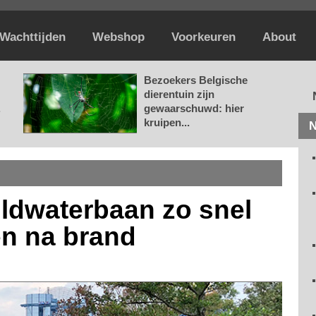
Wachttijden
Webshop
Voorkeuren
About
Bezoekers Belgische
dierentuin zijn
.
gewaarschuwd: hier
kruipen...
N
ildwaterbaan zo snel
en na brand