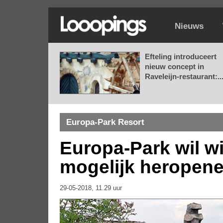
Nieuws
Efteling introduceert
nieuw concept in
Raveleijn-restaurant:..
Europa-Park Resort
Europa-Park wil w
mogelijk heropen
29-05-2018, 11.29 uur