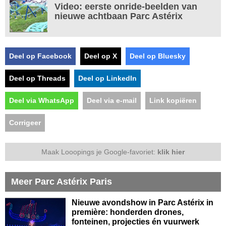
Video: eerste onride-beelden van
nieuwe achtbaan Parc Astérix
Deel op Facebook
Deel op X
Deel op Bluesky
Deel op Threads
Deel op LinkedIn
Deel via WhatsApp
Deel via e-mail
Link kopiëren
Corrigeer
Maak Looopings je Google-favoriet:
klik hier
Meer Parc Astérix Paris
Nieuwe avondshow in Parc Astérix in
première: honderden drones,
fonteinen, projecties én vuurwerk