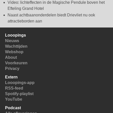
Video: lichteffecten in de Magische Pendule boven het
Efteling Grand Hotel
Naast achtbaanonderdelen biedt Drievliet nu ook
attractieborden aan
Looopings
Nieuws
Wachttijden
Webshop
About
Voorkeuren
Privacy
Extern
Looopings-app
RSS-feed
Spotify-playlist
YouTube
Podcast