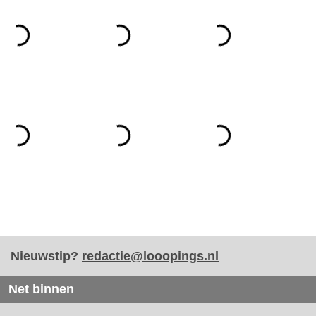
Nieuwstip?
redactie@looopings.nl
Net binnen